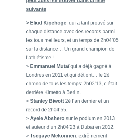
peut aussi se trouver dans la liste
suivante
> Eliud Kipchoge
, qui a tant prouvé sur
chaque distance avec des records parmi
les tous meilleurs, et un temps de 2h04’05
sur la distance… Un grand champion de
l’athlétisme !
>
Emmanuel Mutaï
qui a déjà gagné à
Londres en 2011 et qui détient… le 2è
chrono de tous les temps: 2h03’13, c’était
derrière Kimetto à Berlin.
>
Stanley Biwott
2è l’an dernier et un
record de 2h04’55.
>
Ayele Abshero
sur le podium en 2013
et auteur d’un 2h04’23 à Dubaï en 2012.
>
Tsegaye Mekonnen
, extrêmement