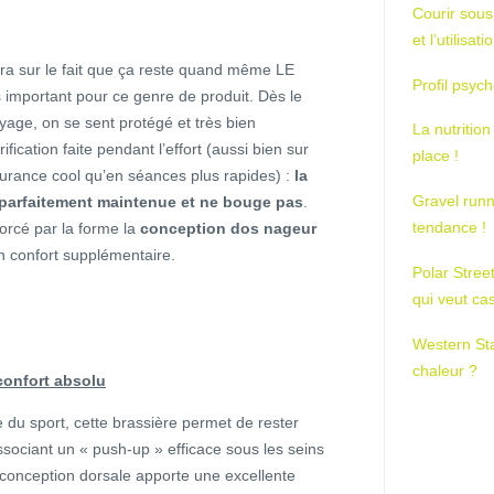
Courir sous
et l’utilisa
ra sur le fait que ça reste quand même LE
Profil psych
us important pour ce genre de produit. Dès le
age, on se sent protégé et très bien
La nutrition
fication faite pendant l’effort (aussi bien sur
place !
durance cool qu’en séances plus rapides) :
la
Gravel runn
t parfaitement maintenue et ne bouge pas
.
tendance !
orcé par la forme la
conception dos nageur
un confort supplémentaire.
Polar Stree
qui veut ca
Western St
chaleur ?
confort absolu
 du sport, cette brassière permet de rester
ssociant un « push-up » efficace sous les seins
 conception dorsale apporte une excellente