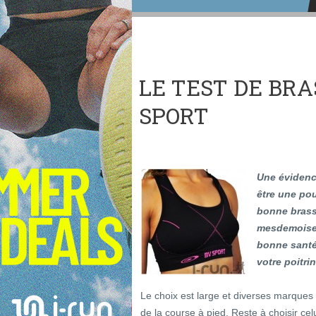
LE TEST DE BR
SPORT
Une évidenc
être une po
bonne brassi
mesdemoisel
bonne santé 
votre poitrin
Le choix est large et diverses marques
de la course à pied. Reste à choisir cel