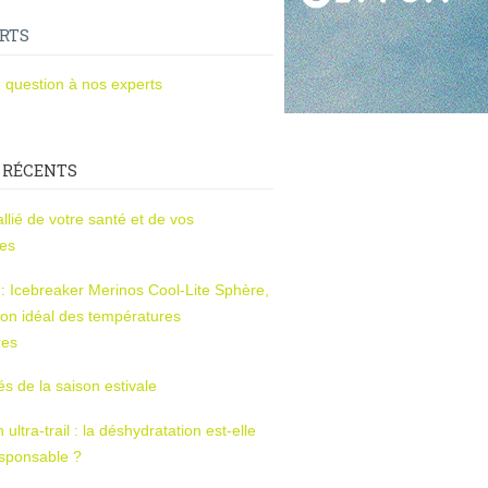
RTS
 question à nos experts
 RÉCENTS
l’allié de votre santé et de vos
ces
s : Icebreaker Merinos Cool-Lite Sphère,
on idéal des températures
res
tés de la saison estivale
ltra-trail : la déshydratation est-elle
esponsable ?