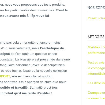
der, nous vous proposons des tests produits,
NOS EXPE
sur les particularités des nouveautés.
C’est la
nous avons mis à l’épreuve ici
.
Posez votre
ARTICLES
he pas cela en priorité, et encore moins
Myrtilles : 
git d’un sous vêtement, mais
l’esthétique du
performan
soigné
et c’est toujours quelque chose
 constater. La brassière est présentée dans une
Test et avi
ctangulaire cartonnée, avec le descriptif bien
le compagn
 et rose fushia, issue de la nouvelle collection
intermédiai
SPORT
, elle est bien jolie, et surtout,
és sportives. On s’aperçoit de suite que nous
Les difficul
solide et travaillé
. Sa matière est très
Crampes en u
 produit qu’il me tarde d’enfiler
!
vraiment r