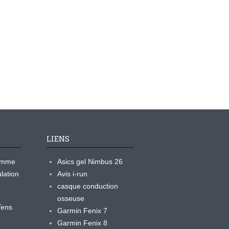
LIENS
ramme
Asics gel Nimbus 26
lation
Avis i-run
casque conduction
osseuse
yTens
Garmin Fenix 7
Garmin Fenix 8