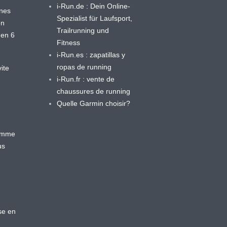
i-Run.de : Dein Online-
ines
Spezialist für Laufsport,
en
Trailrunning und
 en 6
Fitness
i-Run.es : zapatillas y
ropas de running
ite
i-Run.fr : vente de
chaussures de running
Quelle Garmin choisir?
ramme
us
se en