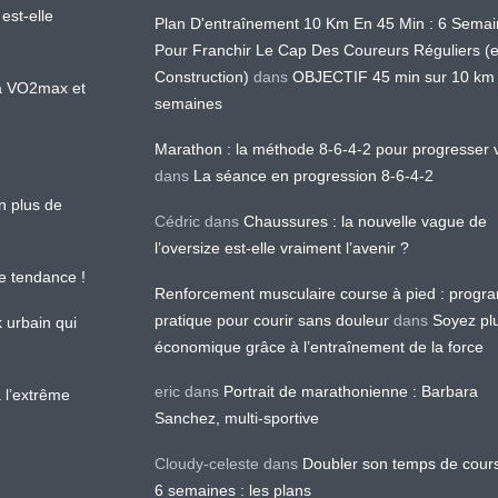
est-elle
Plan D'entraînement 10 Km En 45 Min : 6 Sema
Pour Franchir Le Cap Des Coureurs Réguliers (
Construction)
dans
OBJECTIF 45 min sur 10 km
 la VO2max et
semaines
Marathon : la méthode 8-6-4-2 pour progresser v
dans
La séance en progression 8-6-4-2
en plus de
Cédric
dans
Chaussures : la nouvelle vague de
l’oversize est-elle vraiment l’avenir ?
le tendance !
Renforcement musculaire course à pied : prog
pratique pour courir sans douleur
dans
Soyez pl
k urbain qui
économique grâce à l’entraînement de la force
eric
dans
Portrait de marathonienne : Barbara
 l’extrême
Sanchez, multi-sportive
Cloudy-celeste
dans
Doubler son temps de cour
6 semaines : les plans