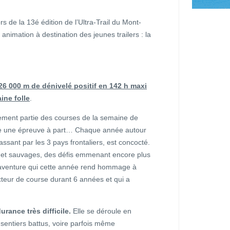
rs de la 13é édition de l’Ultra-Trail du Mont-
animation à destination des jeunes trailers : la
26 000 m de dénivelé positif en 142 h maxi
ine folle
.
llement partie des courses de la semaine de
este une épreuve à part… Chaque année autour
sant par les 3 pays frontaliers, est concocté.
 et sauvages, des défis emmenant encore plus
e aventure qui cette année rend hommage à
cteur de course durant 6 années et qui a
rance très difficile.
Elle se déroule en
entiers battus, voire parfois même