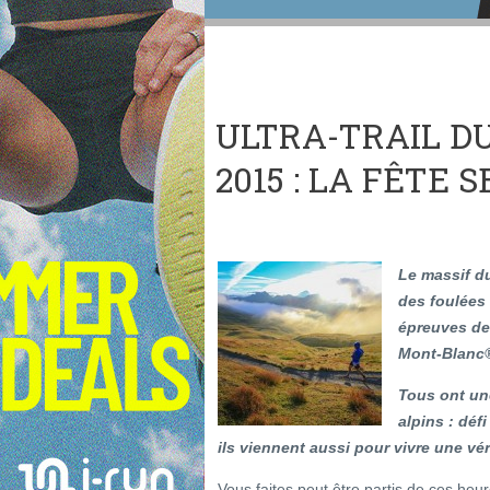
ULTRA-TRAIL D
2015 : LA FÊTE 
Le massif d
des foulées d
épreuves de 
Mont-Blanc
Tous ont un
alpins : déf
ils viennent aussi pour vivre une vé
Vous faites peut être partis de ces heur