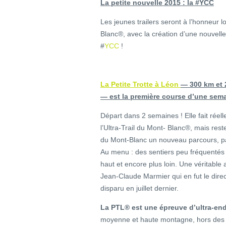
La petite nouvelle 2015 : la #YCC
Les jeunes trailers seront à l’honneur lo
Blanc®, avec la création d’une nouvelle 
#
YCC
!
La Petite Trotte à Léon
— 300 km et 
— est la première course d’une sema
Départ dans 2 semaines ! Elle fait rée
l’Ultra-Trail du Mont- Blanc®, mais r
du Mont-Blanc un nouveau parcours, pas
Au menu : des sentiers peu fréquentés
haut et encore plus loin. Une véritabl
Jean-Claude Marmier qui en fut le dire
disparu en juillet dernier.
La PTL® est une épreuve d’ultra-endu
moyenne et haute montagne, hors des s