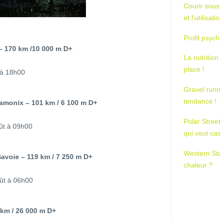
Courir sous
et l’utilisa
Profil psych
 170 km /10 000 m D+
La nutrition
place !
 à 18h00
Gravel runn
tendance !
monix – 101 km / 6 100 m D+
Polar Stree
ût à 09h00
qui veut ca
Western St
avoie – 119 km / 7 250 m D+
chaleur ?
ût à 06h00
 km / 26 000 m D+