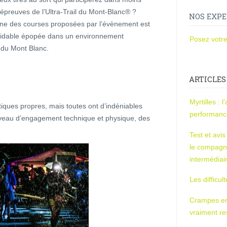
épreuves de l’Ultra-Trail du Mont-Blanc® ?
NOS EXPE
 des courses proposées par l’évènement est
ormidable épopée dans un environnement
Posez votre
 du Mont Blanc.
ARTICLES
Myrtilles : 
ques propres, mais toutes ont d’indéniables
performan
veau d’engagement technique et physique, des
Test et avi
le compagn
intermédiai
Les difficul
Crampes en u
vraiment r