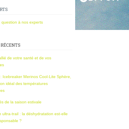
RTS
 question à nos experts
 RÉCENTS
l’allié de votre santé et de vos
ces
s : Icebreaker Merinos Cool-Lite Sphère,
on idéal des températures
res
tés de la saison estivale
ltra-trail : la déshydratation est-elle
esponsable ?