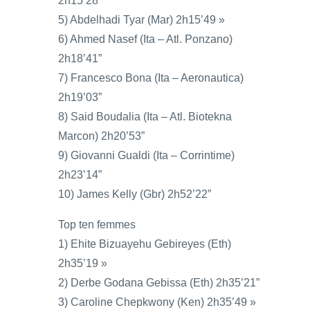
2h15’28”
5) Abdelhadi Tyar (Mar) 2h15’49 »
6) Ahmed Nasef (Ita – Atl. Ponzano)
2h18’41”
7) Francesco Bona (Ita – Aeronautica)
2h19’03”
8) Said Boudalia (Ita – Atl. Biotekna
Marcon) 2h20’53”
9) Giovanni Gualdi (Ita – Corrintime)
2h23’14”
10) James Kelly (Gbr) 2h52’22”
Top ten femmes
1) Ehite Bizuayehu Gebireyes (Eth)
2h35’19 »
2) Derbe Godana Gebissa (Eth) 2h35’21”
3) Caroline Chepkwony (Ken) 2h35’49 »