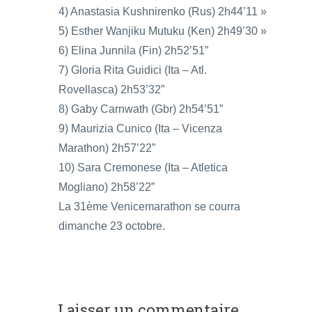
4) Anastasia Kushnirenko (Rus) 2h44’11 »
5) Esther Wanjiku Mutuku (Ken) 2h49’30 »
6) Elina Junnila (Fin) 2h52’51”
7) Gloria Rita Guidici (Ita – Atl.
Rovellasca) 2h53’32”
8) Gaby Carnwath (Gbr) 2h54’51”
9) Maurizia Cunico (Ita – Vicenza
Marathon) 2h57’22”
10) Sara Cremonese (Ita – Atletica
Mogliano) 2h58’22”
La 31ème Venicemarathon se courra
dimanche 23 octobre.
Laisser un commentaire