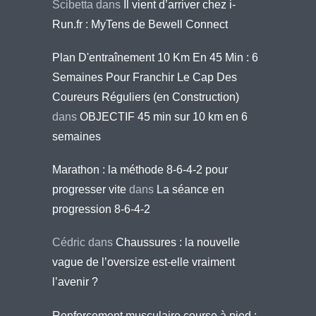
Scibetta
dans
Il vient d’arriver chez i-
Run.fr : MyTens de Bewell Connect
Plan D'entraînement 10 Km En 45 Min : 6
Semaines Pour Franchir Le Cap Des
Coureurs Réguliers (en Construction)
dans
OBJECTIF 45 min sur 10 km en 6
semaines
Marathon : la méthode 8-6-4-2 pour
progresser vite
dans
La séance en
progression 8-6-4-2
Cédric
dans
Chaussures : la nouvelle
vague de l’oversize est-elle vraiment
l’avenir ?
Renforcement musculaire course à pied :