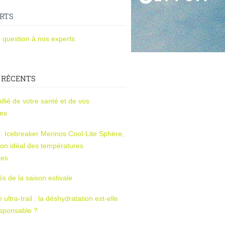
RTS
 question à nos experts
 RÉCENTS
l’allié de votre santé et de vos
ces
s : Icebreaker Merinos Cool-Lite Sphère,
on idéal des températures
res
tés de la saison estivale
ltra-trail : la déshydratation est-elle
esponsable ?