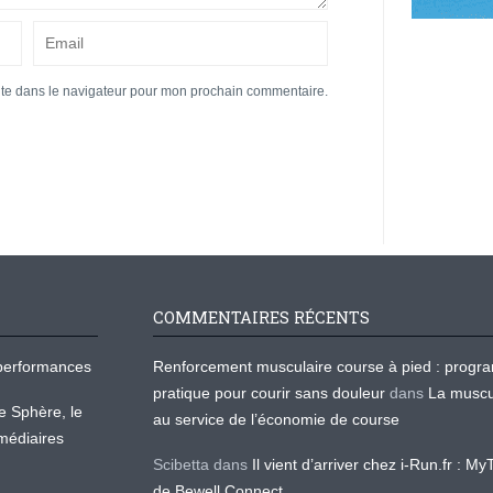
ite dans le navigateur pour mon prochain commentaire.
COMMENTAIRES RÉCENTS
os performances
Renforcement musculaire course à pied : prog
pratique pour courir sans douleur
dans
La muscu
te Sphère, le
au service de l’économie de course
médiaires
Scibetta
dans
Il vient d’arriver chez i-Run.fr : M
de Bewell Connect