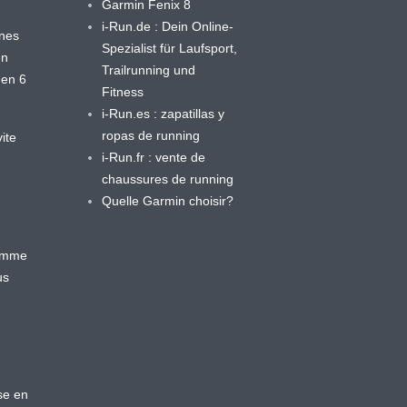
Garmin Fenix 8
i-Run.de : Dein Online-
ines
Spezialist für Laufsport,
en
Trailrunning und
 en 6
Fitness
i-Run.es : zapatillas y
ropas de running
ite
i-Run.fr : vente de
chaussures de running
Quelle Garmin choisir?
ramme
us
se en