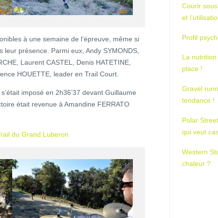
Courir sous
et l’utilisa
Profil psych
onibles à une semaine de l’épreuve, même si
més leur présence. Parmi eux, Andy SYMONDS,
La nutrition
 PORCHE, Laurent CASTEL, Denis HATETINE,
place !
rence HOUETTE, leader en Trail Court.
Gravel runn
s’était imposé en 2h36’37 devant Guillaume
tendance !
toire était revenue à Amandine FERRATO
Polar Stree
qui veut ca
 Trail du Grand Luberon
Western St
chaleur ?