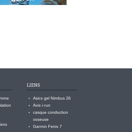
LIENS
ramme
Asics gel Nimbus 26
lation
Avis i-run
casque conduction
osseuse
yTens
Garmin Fenix 7