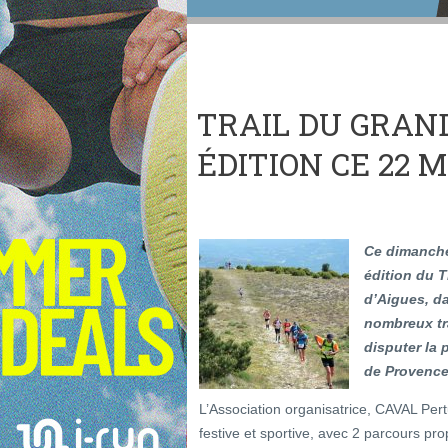
TRAIL DU GRAND
ÉDITION CE 22 M
Ce dimanche
édition du T
d’Aigues, d
nombreux tr
disputer la
de Provenc
L’Association organisatrice, CAVAL Pert
festive et sportive, avec 2 parcours p