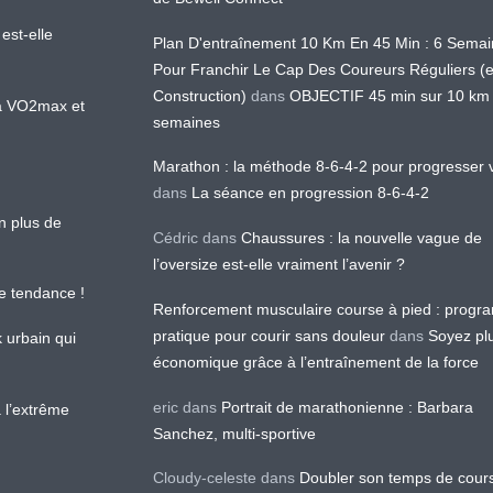
est-elle
Plan D'entraînement 10 Km En 45 Min : 6 Sema
Pour Franchir Le Cap Des Coureurs Réguliers (
Construction)
dans
OBJECTIF 45 min sur 10 km
 la VO2max et
semaines
Marathon : la méthode 8-6-4-2 pour progresser v
dans
La séance en progression 8-6-4-2
en plus de
Cédric
dans
Chaussures : la nouvelle vague de
l’oversize est-elle vraiment l’avenir ?
le tendance !
Renforcement musculaire course à pied : prog
pratique pour courir sans douleur
dans
Soyez pl
k urbain qui
économique grâce à l’entraînement de la force
eric
dans
Portrait de marathonienne : Barbara
 l’extrême
Sanchez, multi-sportive
Cloudy-celeste
dans
Doubler son temps de cour