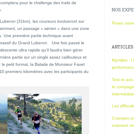
comptera pour le challenge des trails de
NOS EXPE
».
 Luberon (31km), les coureurs évolueront sur
Posez votre
otamment, un passage « aérien » dans une zone
u. Une première partie technique avant
u massif du Grand Luberon. Une fois passé le
ARTICLES
scente ultra rapide qu’il faudra bien gérer
nière partie sur un single assez caillouteux et
Myrtilles : 
 le petit format, la Balade de Monsieur Favet
performan
10 premiers kilomètres avec les participants du
Test et avi
le compagn
intermédiai
Les difficul
Crampes en u
vraiment r