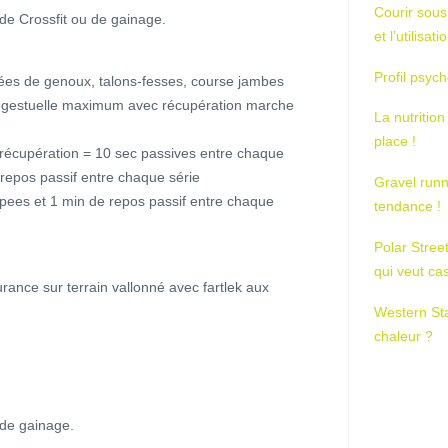
Courir sous
de Crossfit ou de gainage.
et l’utilisa
Profil psych
tées de genoux, talons-fesses, course jambes
 gestuelle maximum avec récupération marche
La nutrition
place !
récupération = 10 sec passives entre chaque
 repos passif entre chaque série
Gravel runn
rpees et 1 min de repos passif entre chaque
tendance !
Polar Stree
qui veut ca
ance sur terrain vallonné avec fartlek aux
Western St
chaleur ?
 de gainage.