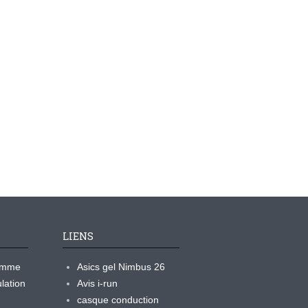
LIENS
ramme
Asics gel Nimbus 26
lation
Avis i-run
casque conduction