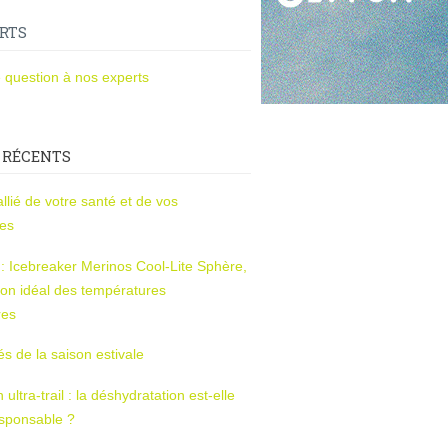
RTS
 question à nos experts
 RÉCENTS
l’allié de votre santé et de vos
ces
s : Icebreaker Merinos Cool-Lite Sphère,
on idéal des températures
res
tés de la saison estivale
ltra-trail : la déshydratation est-elle
esponsable ?