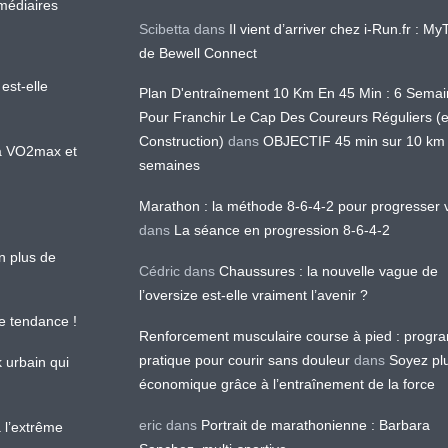
médiaires
Scibetta
dans
Il vient d’arriver chez i-Run.fr : M
de Bewell Connect
est-elle
Plan D'entraînement 10 Km En 45 Min : 6 Sema
Pour Franchir Le Cap Des Coureurs Réguliers (
Construction)
dans
OBJECTIF 45 min sur 10 km
 la VO2max et
semaines
Marathon : la méthode 8-6-4-2 pour progresser v
dans
La séance en progression 8-6-4-2
en plus de
Cédric
dans
Chaussures : la nouvelle vague de
l’oversize est-elle vraiment l’avenir ?
le tendance !
Renforcement musculaire course à pied : prog
pratique pour courir sans douleur
dans
Soyez pl
k urbain qui
économique grâce à l’entraînement de la force
eric
dans
Portrait de marathonienne : Barbara
 l’extrême