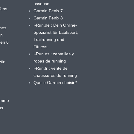
osseuse
yTens
Garmin Fenix 7
Garmin Fenix 8
i-Run.de : Dein Online-
ines
Spezialist für Laufsport,
en
Trailrunning und
 en 6
Fitness
i-Run.es : zapatillas y
ropas de running
ite
i-Run.fr : vente de
chaussures de running
Quelle Garmin choisir?
ramme
us