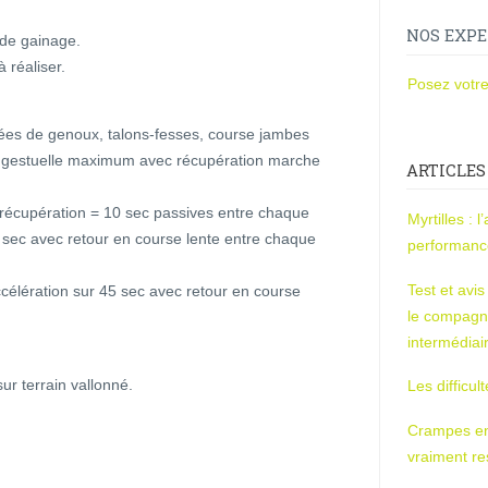
NOS EXPE
 de gainage.
à réaliser.
Posez votre
tées de genoux, talons-fesses, course jambes
 gestuelle maximum avec récupération marche
ARTICLES
récupération = 10 sec passives entre chaque
Myrtilles : 
5 sec avec retour en course lente entre chaque
performan
Test et avi
ccélération sur 45 sec avec retour en course
le compagn
intermédiai
ur terrain vallonné.
Les difficul
Crampes en u
vraiment r