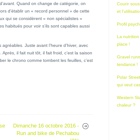
 d’avant. Quand on change de catégorie, on
Courir sous
ors d’établir un « record personnel » de cette
et l’utilisa
eux qui se considèrent « non spécialistes »
Profil psych
 habitués pour voir s’ils sont capables aussi
La nutrition
place !
 agréables. Juste avant l’heure d’hiver, avec
rès, il fait nuit tôt, il fait froid, c’est la saison
Gravel runn
ber le chrono comme tombent les feuilles, c’est
tendance !
Polar Stree
qui veut ca
Western St
chaleur ?
ise
Dimanche 16 octobre 2016 -
Run and bike de Pechabou