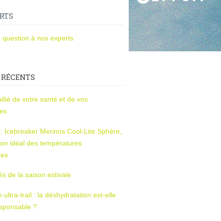
RTS
 question à nos experts
 RÉCENTS
l’allié de votre santé et de vos
ces
s : Icebreaker Merinos Cool-Lite Sphère,
on idéal des températures
res
tés de la saison estivale
ltra-trail : la déshydratation est-elle
esponsable ?