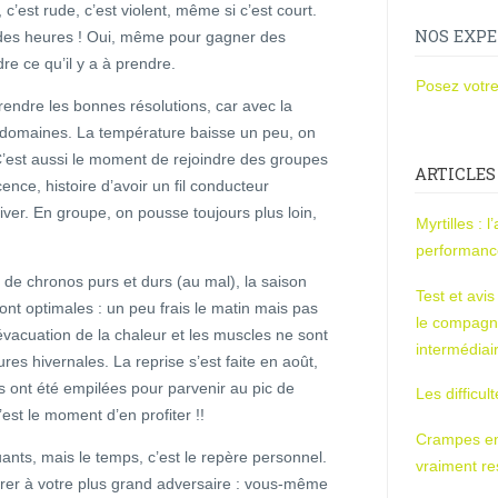
, c’est rude, c’est violent, même si c’est court.
NOS EXPE
r des heures ! Oui, même pour gagner des
dre ce qu’il y a à prendre.
Posez votre
rendre les bonnes résolutions, car avec la
s domaines. La température baisse un peu, on
 C’est aussi le moment de rejoindre des groupes
ARTICLES
nce, histoire d’avoir un fil conducteur
er. En groupe, on pousse toujours plus loin,
Myrtilles : 
performan
 de chronos purs et durs (au mal), la saison
Test et avi
ont optimales : un peu frais le matin mais pas
le compagn
évacuation de la chaleur et les muscles ne sont
intermédiai
res hivernales. La reprise s’est faite en août,
s ont été empilées pour parvenir au pic de
Les difficul
’est le moment d’en profiter !!
Crampes en u
uants, mais le temps, c’est le repère personnel.
vraiment r
rer à votre plus grand adversaire : vous-même