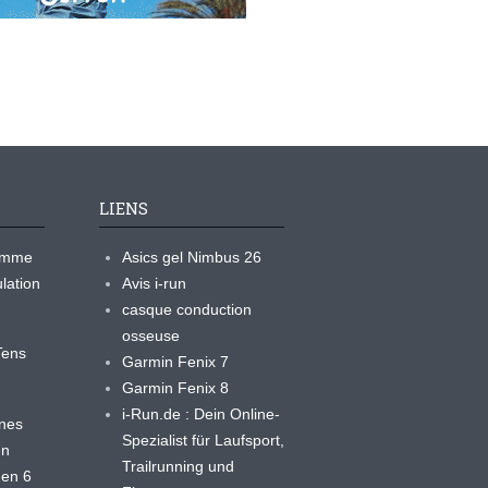
LIENS
ramme
Asics gel Nimbus 26
lation
Avis i-run
casque conduction
osseuse
yTens
Garmin Fenix 7
Garmin Fenix 8
i-Run.de : Dein Online-
ines
Spezialist für Laufsport,
en
Trailrunning und
 en 6