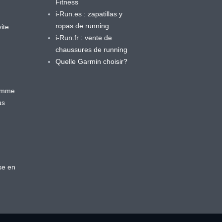
Fitness
i-Run.es : zapatillas y
ropas de running
ite
i-Run.fr : vente de
chaussures de running
Quelle Garmin choisir?
ramme
us
se en