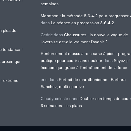
semaines
Marathon : la méthode 8-6-4-2 pour progresser v
dans
La séance en progression 8-6-4-2
en plus de
Cédric
dans
Chaussures : la nouvelle vague de
l’oversize est-elle vraiment l’avenir ?
le tendance !
Renforcement musculaire course à pied : prog
pratique pour courir sans douleur
dans
Soyez pl
k urbain qui
économique grâce à l’entraînement de la force
eric
dans
Portrait de marathonienne : Barbara
 l’extrême
Sanchez, multi-sportive
Cloudy-celeste
dans
Doubler son temps de cour
6 semaines : les plans