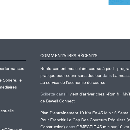
COMMENTAIRES RÉCENTS
os performances
Renforcement musculaire course à pied : prog
pratique pour courir sans douleur
dans
La muscu
te Sphère, le
au service de l’économie de course
médiaires
Scibetta
dans
Il vient d’arriver chez i-Run.fr : M
de Bewell Connect
est-elle
Plan D'entraînement 10 Km En 45 Min : 6 Sema
Pour Franchir Le Cap Des Coureurs Réguliers (
Construction)
dans
OBJECTIF 45 min sur 10 km
 la VO2max et