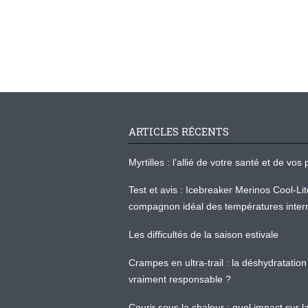
ARTICLES RÉCENTS
Myrtilles : l’allié de votre santé et de v
Test et avis : Icebreaker Merinos Cool-Li
compagnon idéal des températures inter
Les difficultés de la saison estivale
Crampes en ultra-trail : la déshydratation 
vraiment responsable ?
Courir sous la chaleur : quel impact sur