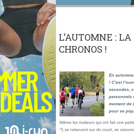
L’AUTOMNE : LA
CHRONOS !
En automne,
! C’est l’ou
secondes, c’
personnels e
moment de r
pour se piqu
Même les traileurs qui ont fait une pet
?) se relancent sur du court, se raisonn