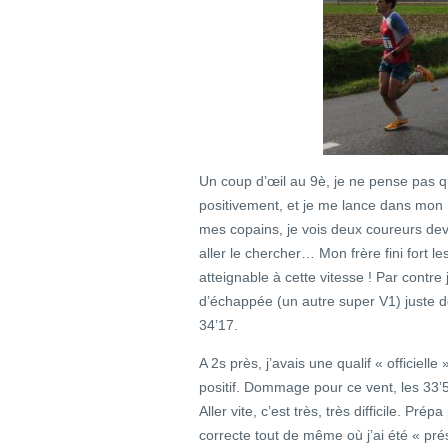
Un coup d’œil au 9è, je ne pense pas que
positivement, et je me lance dans mon h
mes copains, je vois deux coureurs deva
aller le chercher… Mon frère fini fort l
atteignable à cette vitesse ! Par contr
d’échappée (un autre super V1) juste d
34’17.
A 2s près, j’avais une qualif « officielle 
positif. Dommage pour ce vent, les 33’
Aller vite, c’est très, très difficile. P
correcte tout de même où j’ai été « pré