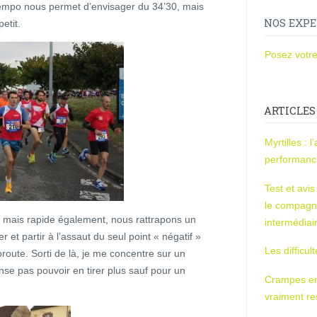
 tempo nous permet d’envisager du 34’30, mais
NOS EXPE
etit.
Posez votre
ARTICLES
Myrtilles : 
performan
Test et avi
le compagn
e mais rapide également, nous rattrapons un
intermédiai
et partir à l’assaut du seul point « négatif »
Les difficul
route. Sorti de là, je me concentre sur un
se pas pouvoir en tirer plus sauf pour un
Crampes en u
vraiment r