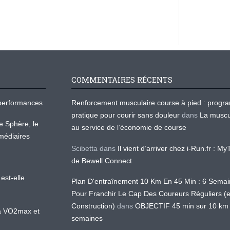
COMMENTAIRES RÉCENTS
os performances
Renforcement musculaire course à pied : prog
pratique pour courir sans douleur
dans
La muscu
te Sphère, le
au service de l’économie de course
médiaires
Scibetta
dans
Il vient d’arriver chez i-Run.fr : M
de Bewell Connect
est-elle
Plan D'entraînement 10 Km En 45 Min : 6 Sema
Pour Franchir Le Cap Des Coureurs Réguliers (
Construction)
dans
OBJECTIF 45 min sur 10 km
 la VO2max et
semaines