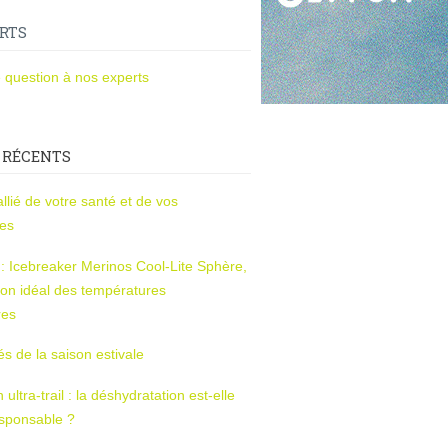
RTS
 question à nos experts
 RÉCENTS
l’allié de votre santé et de vos
ces
s : Icebreaker Merinos Cool-Lite Sphère,
on idéal des températures
res
tés de la saison estivale
ltra-trail : la déshydratation est-elle
esponsable ?