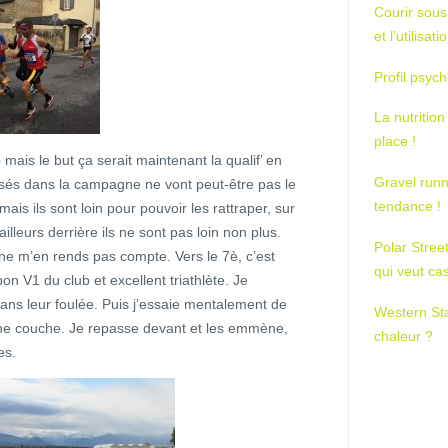
Courir sous
et l’utilisa
Profil psych
La nutrition
place !
 mais le but ça serait maintenant la qualif’ en
Gravel runn
osés dans la campagne ne vont peut-être pas le
tendance !
is ils sont loin pour pouvoir les rattraper, sur
leurs derrière ils ne sont pas loin non plus.
Polar Stree
ne m’en rends pas compte. Vers le 7è, c’est
qui veut ca
on V1 du club et excellent triathlète. Je
dans leur foulée. Puis j’essaie mentalement de
Western St
une couche. Je repasse devant et les emmène,
chaleur ?
es.