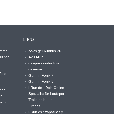
LIENS
ramme
Asics gel Nimbus 26
lation
Avis i-run
casque conduction
osseuse
yTens
Garmin Fenix 7
Garmin Fenix 8
i-Run.de : Dein Online-
ines
Spezialist für Laufsport,
en
Trailrunning und
 en 6
Fitness
i-Run.es : zapatillas y