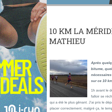
10 KM LA MÉRID
MATHIEU
Après quelqu
bitume, que
nécessaires 
sur ce 10 km
1h avant le d
falloir se réc
qui a été le plus gênant. J’ai pris le dé
placer correctement, malgré ça, le tem