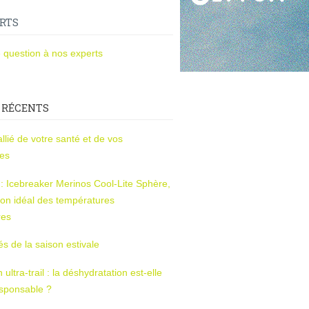
RTS
 question à nos experts
 RÉCENTS
l’allié de votre santé et de vos
ces
s : Icebreaker Merinos Cool-Lite Sphère,
on idéal des températures
res
tés de la saison estivale
ltra-trail : la déshydratation est-elle
esponsable ?