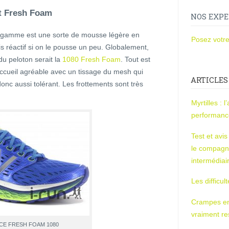
ôt Fresh Foam
NOS EXPE
a gamme est une sorte de mousse légère en
Posez votre
s réactif si on le pousse un peu. Globalement,
 du peloton serait la
1080 Fresh Foam
. Tout est
ccueil agréable avec un tissage du mesh qui
ARTICLES
donc aussi tolérant. Les frottements sont très
Myrtilles : 
performan
Test et avi
le compagn
intermédiai
Les difficul
Crampes en u
vraiment r
CE FRESH FOAM 1080