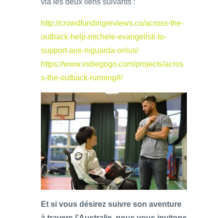
via les deux liens suivants :
http://crowdfundingreviews.co/across-the-
outback-help-michele-evangelisti-to-
support-aus-niguarda-onlus/
https://www.indiegogo.com/projects/acros
s-the-outback-running#/
Et si vous désirez suivre son aventure
à travers l’Australie, nous vous invitons