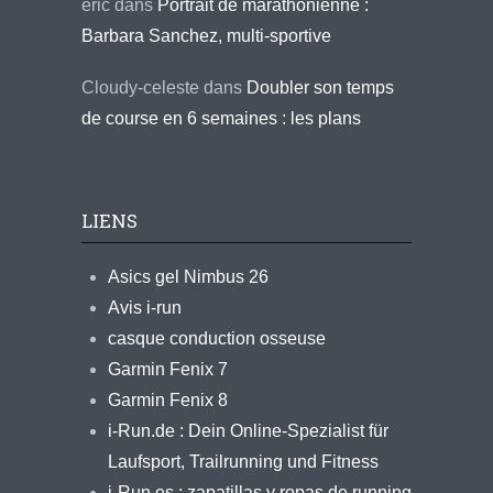
eric
dans
Portrait de marathonienne :
Barbara Sanchez, multi-sportive
Cloudy-celeste
dans
Doubler son temps
de course en 6 semaines : les plans
LIENS
Asics gel Nimbus 26
Avis i-run
casque conduction osseuse
Garmin Fenix 7
Garmin Fenix 8
i-Run.de : Dein Online-Spezialist für
Laufsport, Trailrunning und Fitness
i-Run.es : zapatillas y ropas de running