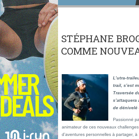
STÉPHANE BROG
COMME NOUVEA
L’utra-trai
trail, s’est
Traversée du
s’attaquera
de dénivelé 
Passionné pa
animateur de ces nouveaux challenges, 
d’aventures personnelles à partager, à