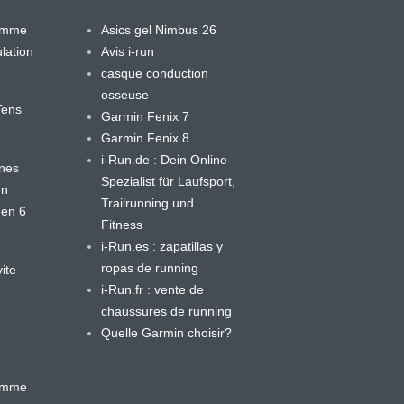
ramme
Asics gel Nimbus 26
lation
Avis i-run
casque conduction
osseuse
yTens
Garmin Fenix 7
Garmin Fenix 8
i-Run.de : Dein Online-
ines
Spezialist für Laufsport,
en
Trailrunning und
 en 6
Fitness
i-Run.es : zapatillas y
ropas de running
ite
i-Run.fr : vente de
chaussures de running
Quelle Garmin choisir?
ramme