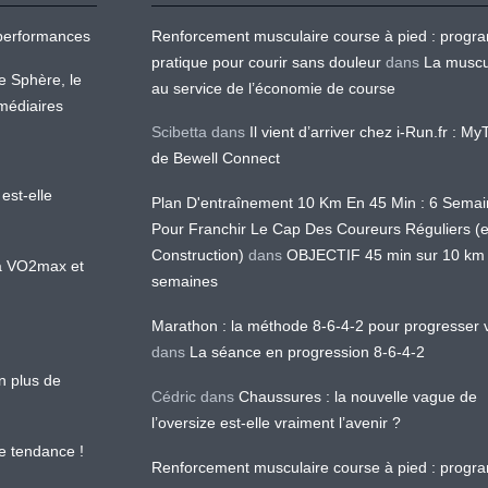
os performances
Renforcement musculaire course à pied : prog
pratique pour courir sans douleur
dans
La muscu
te Sphère, le
au service de l’économie de course
médiaires
Scibetta
dans
Il vient d’arriver chez i-Run.fr : M
de Bewell Connect
est-elle
Plan D'entraînement 10 Km En 45 Min : 6 Sema
Pour Franchir Le Cap Des Coureurs Réguliers (
Construction)
dans
OBJECTIF 45 min sur 10 km
 la VO2max et
semaines
Marathon : la méthode 8-6-4-2 pour progresser v
dans
La séance en progression 8-6-4-2
en plus de
Cédric
dans
Chaussures : la nouvelle vague de
l’oversize est-elle vraiment l’avenir ?
le tendance !
Renforcement musculaire course à pied : prog