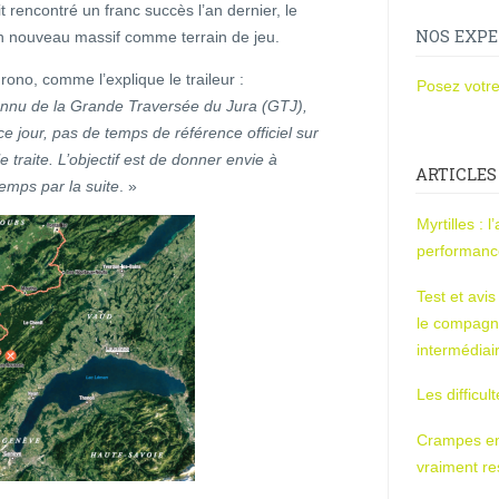
 rencontré un franc succès l’an dernier, le
NOS EXPE
un nouveau massif comme terrain de jeu.
rono, comme l’explique le traileur :
Posez votre
reconnu de la Grande Traversée du Jura (GTJ),
 ce jour, pas de temps de référence officiel sur
 traite. L’objectif est de donner envie à
ARTICLES
emps par la suite
. »
Myrtilles : 
performan
Test et avi
le compagn
intermédiai
Les difficul
Crampes en u
vraiment r