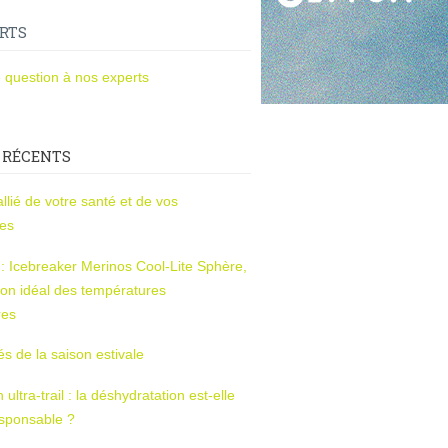
RTS
 question à nos experts
 RÉCENTS
l’allié de votre santé et de vos
ces
s : Icebreaker Merinos Cool-Lite Sphère,
on idéal des températures
res
tés de la saison estivale
ltra-trail : la déshydratation est-elle
esponsable ?