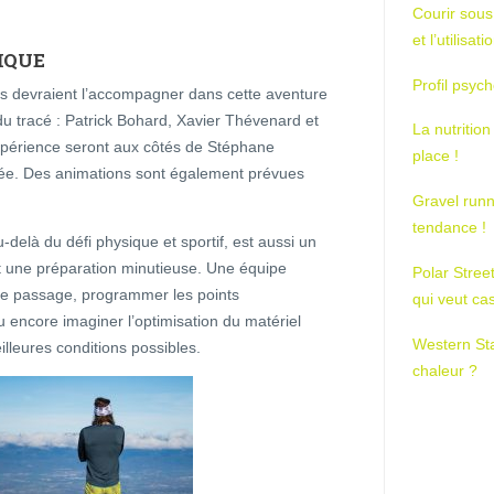
Courir sous
et l’utilisa
TIQUE
Profil psych
s devraient l’accompagner dans cette aventure
 du tracé : Patrick Bohard, Xavier Thévenard et
La nutrition
périence seront aux côtés de Stéphane
place !
sée. Des animations sont également prévues
Gravel runn
tendance !
elà du défi physique et sportif, est aussi un
t une préparation minutieuse. Une équipe
Polar Stree
de passage, programmer les points
qui veut ca
u encore imaginer l’optimisation du matériel
Western St
illeures conditions possibles.
chaleur ?