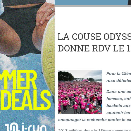
LA COUSE ODYS
DONNE RDV LE 1
Pour la 15è
rose déferle
Dans une am
femmes, enfa
baskets aux
soutenir le
encourager la recherche contre le c
2017 célèbre donc le 15ème passage du 