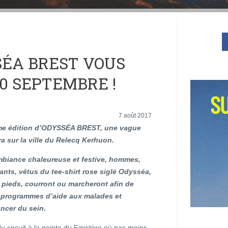
SÉA BREST VOUS
0 SEPTEMBRE !
7 août 2017
me édition d’ODYSSÉA BREST, une vague
ra sur la ville du Relecq Kerhuon.
biance chaleureuse et festive, hommes,
nts, vêtus du tee-shirt rose siglé Odysséa,
 pieds, courront ou marcheront afin de
s programmes d’aide aux malades et
ancer du sein.
circuit à la pointe du Finistère où pas moins