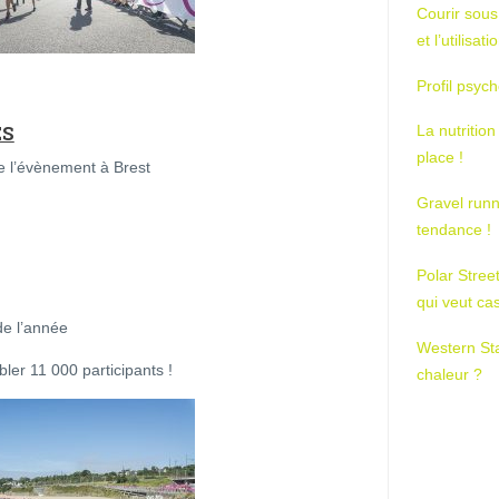
Courir sous
et l’utilisa
Profil psych
ES
La nutrition
place !
de l’évènement à Brest
Gravel runn
tendance !
Polar Stree
qui veut ca
de l’année
Western St
ler 11 000 participants !
chaleur ?