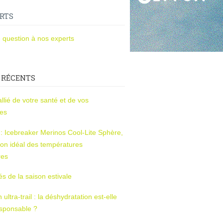
RTS
 question à nos experts
 RÉCENTS
l’allié de votre santé et de vos
ces
s : Icebreaker Merinos Cool-Lite Sphère,
on idéal des températures
res
tés de la saison estivale
ltra-trail : la déshydratation est-elle
esponsable ?