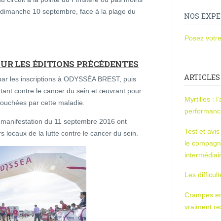
e dimanche 10 septembre, face à la plage du
NOS EXPE
Posez votre
UR LES ÉDITIONS PRÉCÉDENTES
ARTICLES
par les inscriptions à ODYSSÉA BREST, puis
uttant contre le cancer du sein et œuvrant pour
Myrtilles : 
 touchées par cette maladie.
performan
la manifestation du 11 septembre 2016 ont
Test et avi
 locaux de la lutte contre le cancer du sein.
le compagn
intermédiai
Les difficul
Crampes en u
vraiment r