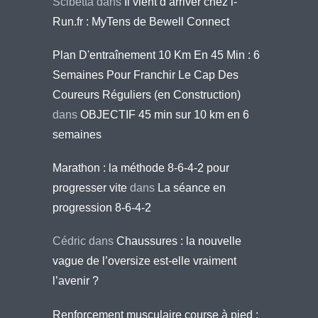
Scibetta
dans
Il vient d’arriver chez i-
Run.fr : MyTens de Bewell Connect
Plan D'entraînement 10 Km En 45 Min : 6
Semaines Pour Franchir Le Cap Des
Coureurs Réguliers (en Construction)
dans
OBJECTIF 45 min sur 10 km en 6
semaines
Marathon : la méthode 8-6-4-2 pour
progresser vite
dans
La séance en
progression 8-6-4-2
Cédric
dans
Chaussures : la nouvelle
vague de l’oversize est-elle vraiment
l’avenir ?
Renforcement musculaire course à pied :