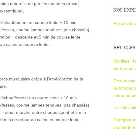
tion naturelle de par les montées (travail
NOS EXPE
excentrique).
’échauffement en course lente + 10 min
Posez votre
s-fesses, course jambes tendues, pas chassés)
ération = descente et 5 min de course lente
 au calme en course lente.
ARTICLES
Myrtilles : 
performan
 force musculaire grâce à l’amélioration de la
Test et avi
ire.
le compagn
intermédiai
d’échauffement en course lente + 10 min
s-fesses, course jambes tendues, pas chassés)
Les difficul
 = retour marche entre chaque sprint et 5 min
10 min de retour au calme en course lente.
Crampes en u
vraiment r