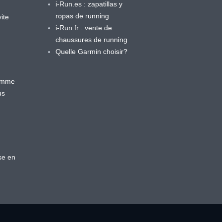
i-Run.es : zapatillas y
ropas de running
ite
i-Run.fr : vente de
chaussures de running
Quelle Garmin choisir?
ramme
us
se en