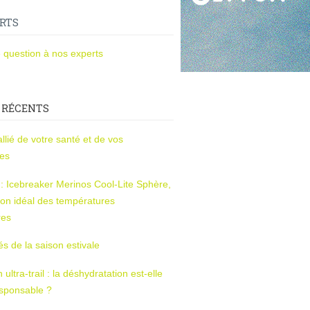
RTS
 question à nos experts
 RÉCENTS
l’allié de votre santé et de vos
ces
s : Icebreaker Merinos Cool-Lite Sphère,
on idéal des températures
res
tés de la saison estivale
ltra-trail : la déshydratation est-elle
esponsable ?