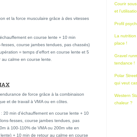
Courir sous
et l’utilisa
n et la force musculaire grâce à des vitesses
Profil psych
La nutrition
échauffement en course lente + 10 min
place !
s-fesses, course jambes tendues, pas chassés)
ération = temps d’effort en course lente et 5
Gravel runn
r au calme en course lente.
tendance !
Polar Stree
qui veut ca
MAX
endurance de force grâce à la combinaison
Western St
ue et de travail à VMA ou en côtes.
chaleur ?
 20 min d’échauffement en course lente + 10
alons-fesses, course jambes tendues, pas
300m à 100-110% de VMA ou 200m vite en
lente) + 10 min de retour au calme en course