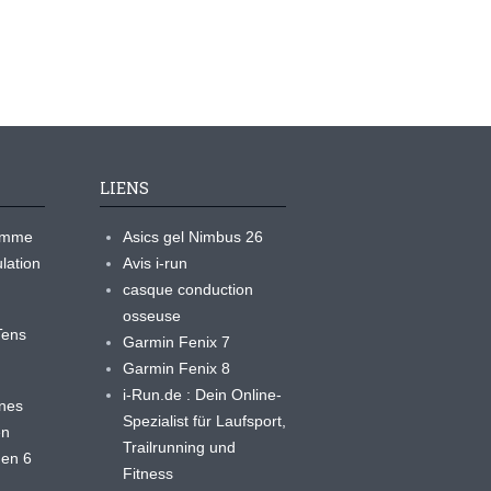
LIENS
ramme
Asics gel Nimbus 26
lation
Avis i-run
casque conduction
osseuse
yTens
Garmin Fenix 7
Garmin Fenix 8
i-Run.de : Dein Online-
ines
Spezialist für Laufsport,
en
Trailrunning und
 en 6
Fitness