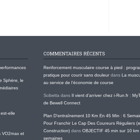
COMMENTAIRES RÉCENTS
os performances
Renforcement musculaire course à pied : prog
pratique pour courir sans douleur
dans
La muscu
te Sphère, le
au service de l’économie de course
médiaires
Scibetta
dans
Il vient d’arriver chez i-Run.fr : M
de Bewell Connect
est-elle
Plan D'entraînement 10 Km En 45 Min : 6 Sema
Pour Franchir Le Cap Des Coureurs Réguliers (
Construction)
dans
OBJECTIF 45 min sur 10 km
 la VO2max et
semaines