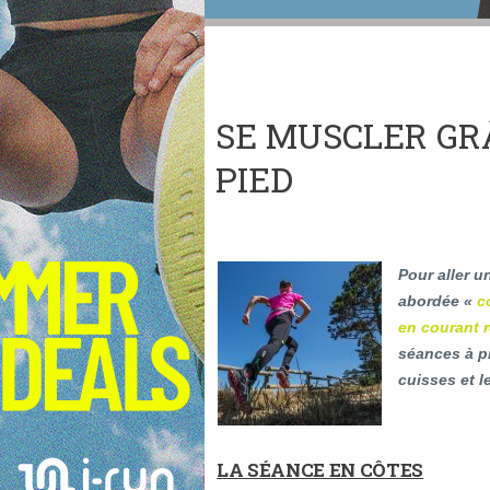
SE MUSCLER GR
PIED
Pour aller u
abordée «
c
en courant 
séances à pr
cuisses et l
LA SÉANCE EN CÔTES