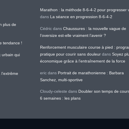
Marathon : la méthode 8-6-4-2 pour progresser v
dans
La séance en progression 8-6-4-2
en plus de
Cédric
dans
Chaussures : la nouvelle vague de
l’oversize est-elle vraiment l’avenir ?
le tendance !
Renforcement musculaire course à pied : prog
pratique pour courir sans douleur
dans
Soyez pl
k urbain qui
économique grâce à l’entraînement de la force
eric
dans
Portrait de marathonienne : Barbara
 l’extrême
Sanchez, multi-sportive
Cloudy-celeste
dans
Doubler son temps de cour
6 semaines : les plans