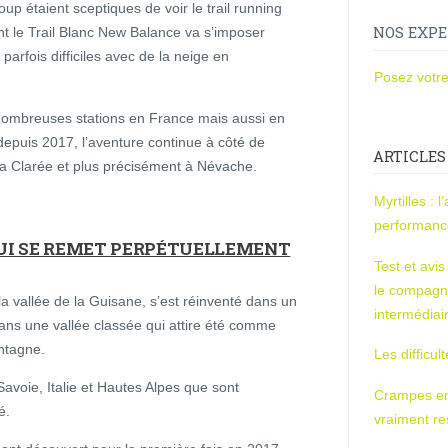
up étaient sceptiques de voir le trail running
NOS EXPE
t le Trail Blanc New Balance va s’imposer
rfois difficiles avec de la neige en
Posez votre
 nombreuses stations en France mais aussi en
depuis 2017, l’aventure continue à côté de
ARTICLES
la Clarée et plus précisément à Névache.
Myrtilles : 
performan
UI SE REMET PERPÉTUELLEMENT
Test et avi
le compagn
la vallée de la Guisane, s’est réinventé dans un
intermédiai
ns une vallée classée qui attire été comme
ntagne.
Les difficul
avoie, Italie et Hautes Alpes que sont
Crampes en u
é.
vraiment r