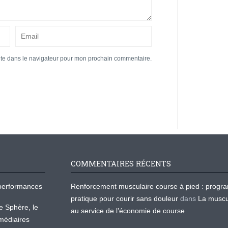
ite dans le navigateur pour mon prochain commentaire.
COMMENTAIRES RÉCENTS
os performances
Renforcement musculaire course à pied : prog
pratique pour courir sans douleur
dans
La muscu
te Sphère, le
au service de l’économie de course
médiaires