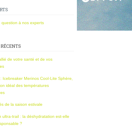
RTS
 question à nos experts
 RÉCENTS
l’allié de votre santé et de vos
ces
s : Icebreaker Merinos Cool-Lite Sphère,
on idéal des températures
res
tés de la saison estivale
ltra-trail : la déshydratation est-elle
esponsable ?