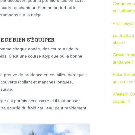
s ont découvert pour la première fois en 2017.
Courir sous
n cadre enchanteur. Rien ne perturbait le
et l’utilisa
 crampons sur la neige.
Profil psych
La nutrition
E DE BIEN S’ÉQUIPER
place !
, comme chaque année, des coureurs de la
Gravel runn
ins. C’est une course atypique où la bonne
tendance !
Polar Stree
re preuve de prudence en ce milieu nordique :
qui veut ca
couverts (collant et manches longues,
survie.
Western St
ige est parfois nécessaire et il faut penser
chaleur ?
sa gourde du froid car l’eau peut rapidement