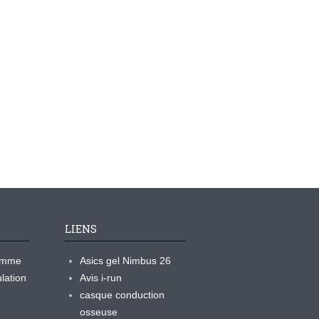
LIENS
ramme
Asics gel Nimbus 26
lation
Avis i-run
casque conduction
osseuse