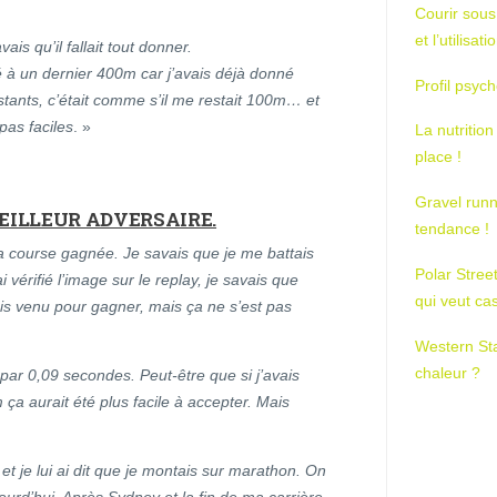
Courir sous
et l’utilisa
ais qu’il fallait tout donner.
 à un dernier 400m car j’avais déjà donné
Profil psych
estants, c’était comme s’il me restait 100m… et
pas faciles
. »
La nutrition
place !
Gravel runn
EILLEUR ADVERSAIRE.
tendance !
a course gagnée. Je savais que je me battais
Polar Stree
i vérifié l’image sur le replay, je savais que
qui veut ca
tais venu pour gagner, mais ça ne s’est pas
Western St
chaleur ?
 par 0,09 secondes. Peut-être que si j’avais
ça aurait été plus facile à accepter. Mais
i et je lui ai dit que je montais sur marathon. On