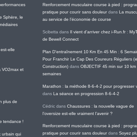
os performances
Renforcement musculaire course à pied : prog
pratique pour courir sans douleur
dans
La muscu
te Sphère, le
au service de l’économie de course
médiaires
Scibetta
dans
Il vient d’arriver chez i-Run.fr : M
de Bewell Connect
est-elle
Plan D'entraînement 10 Km En 45 Min : 6 Sema
Pour Franchir Le Cap Des Coureurs Réguliers (
Construction)
dans
OBJECTIF 45 min sur 10 km
 la VO2max et
semaines
Marathon : la méthode 8-6-4-2 pour progresser v
dans
La séance en progression 8-6-4-2
en plus de
Cédric
dans
Chaussures : la nouvelle vague de
l’oversize est-elle vraiment l’avenir ?
le tendance !
Renforcement musculaire course à pied : prog
pratique pour courir sans douleur
dans
Soyez pl
k urbain qui