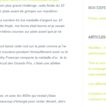
 son plus grand challenge, cette finale du 10
NOS EXPE
ur piste avant de grimper sur marathon.
Posez votre
 carrière fut ma médaille d’argent sur 10
e finale, ma forme était bonne et je savais
rnières courses sur piste avant que je ne
ARTICLES
out laissé cette nuit sur la piste comme je l’ai
Myrtilles : 
e souviens pendant l’échauffement avoir vu le
performan
hy Freeman remporte la médaille d’or. Je la
Test et avi
cuit des Grands Prix, c’était une athlète
le compagn
intermédiai
Les difficul
Crampes en u
e, et avec les 400m qui restait j’étais
vraiment r
beaucoup d’énergie pour rester devant, alors