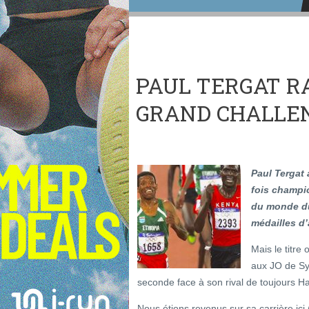
PAUL TERGAT R
GRAND CHALLE
Paul Tergat
fois champi
du monde du
médailles d
Mais le titre
aux JO de Sy
seconde face à son rival de toujours Ha
Nous étions revenus sur sa carrière ici 