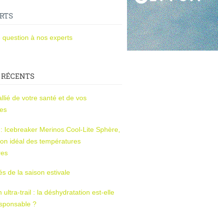
RTS
 question à nos experts
 RÉCENTS
l’allié de votre santé et de vos
ces
s : Icebreaker Merinos Cool-Lite Sphère,
on idéal des températures
res
tés de la saison estivale
ltra-trail : la déshydratation est-elle
esponsable ?