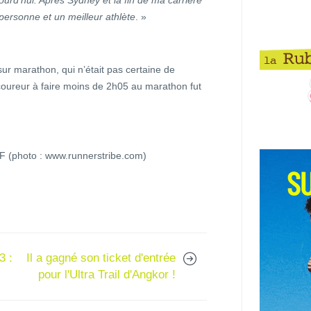
urd’hui. Après Sydney et la fin de ma carrière
 personne et un meilleur athlète
. »
 sur marathon, qui n’était pas certaine de
r coureur à faire moins de 2h05 au marathon fut
AAF (photo : www.runnerstribe.com)
3 :
Il a gagné son ticket d'entrée
pour l'Ultra Trail d'Angkor !