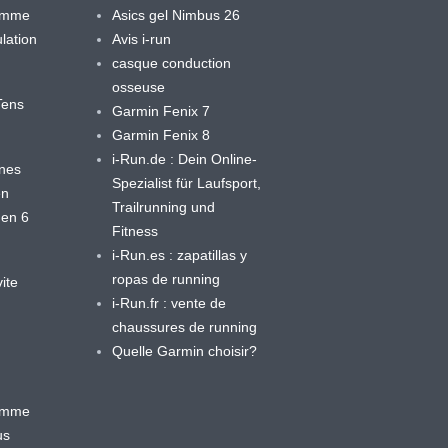
ramme
Asics gel Nimbus 26
lation
Avis i-run
casque conduction
osseuse
yTens
Garmin Fenix 7
Garmin Fenix 8
i-Run.de : Dein Online-
ines
Spezialist für Laufsport,
en
Trailrunning und
 en 6
Fitness
i-Run.es : zapatillas y
ropas de running
ite
i-Run.fr : vente de
chaussures de running
Quelle Garmin choisir?
ramme
us