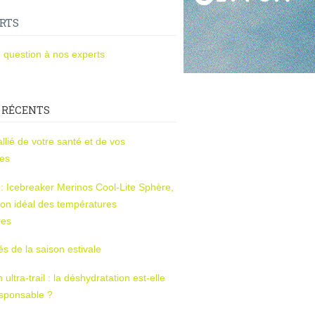
RTS
 question à nos experts
 RÉCENTS
l’allié de votre santé et de vos
ces
s : Icebreaker Merinos Cool-Lite Sphère,
on idéal des températures
res
tés de la saison estivale
ltra-trail : la déshydratation est-elle
esponsable ?