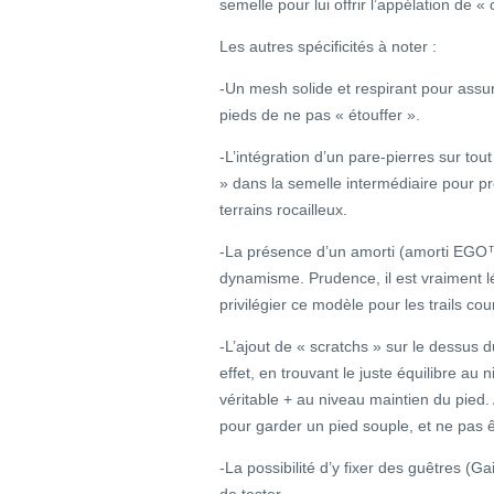
semelle pour lui offrir l’appélation de «
Les autres spécificités à noter :
-Un mesh solide et respirant pour assur
pieds de ne pas « étouffer ».
-L’intégration d’un pare-pierres sur to
» dans la semelle intermédiaire pour p
terrains rocailleux.
-La présence d’un amorti (amorti EGO™)
dynamisme. Prudence, il est vraiment lége
privilégier ce modèle pour les trails cou
-L’ajout de « scratchs » sur le dessus 
effet, en trouvant le juste équilibre au
véritable + au niveau maintien du pied.
pour garder un pied souple, et ne pas 
-La possibilité d’y fixer des guêtres (G