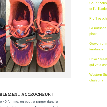
Courir sous
et l’utilisa
Profil psych
La nutrition
place !
Gravel runn
tendance !
Polar Stree
qui veut ca
Western St
chaleur ?
IBLEMENT ACCROCHEUR !
e 40 femme, on peut la ranger dans la