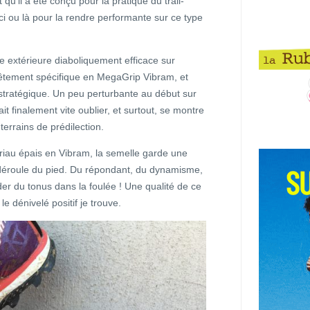
qu’il a été conçu pour la pratique du trail-
 ici ou là pour la rendre performante sur ce type
e extérieure diaboliquement efficace sur
vêtement spécifique en MegaGrip Vibram, et
tratégique. Un peu perturbante au début sur
ait finalement vite oublier, et surtout, se montre
terrains de prédilection.
iau épais en Vibram, la semelle garde une
déroule du pied. Du répondant, du dynamisme,
er du tonus dans la foulée ! Une qualité de ce
e dénivelé positif je trouve.