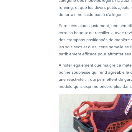
catégorie des modèles légers ! D’autant 
running, et que les divers petits ajouts
de terrain ne l’aide pas à s’alléger.
Parmi ces ajouts justement, une semell
terrains boueux ou rocailleux, avec re
des crampons positionnés de manière s
les sols secs et durs, cette semelle se f
terriblement efficace pour affronter ses 
À noter également que malgré ce matér
bonne souplesse qui rend agréable le 
une réactivité … qui permettent de gard
modèle qui s’exprime encore plus dans l