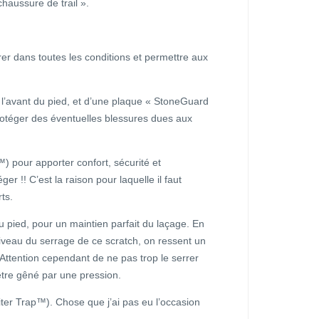
 chaussure de trail ».
er dans toutes les conditions et permettre aux
ut l’avant du pied, et d’une plaque « StoneGuard
rotéger des éventuelles blessures dues aux
 pour apporter confort, sécurité et
r !! C’est la raison pour laquelle il faut
rts.
du pied, pour un maintien parfait du laçage. En
 niveau du serrage de ce scratch, on ressent un
 Attention cependant de ne pas trop le serrer
être gêné par une pression.
aiter Trap™). Chose que j’ai pas eu l’occasion