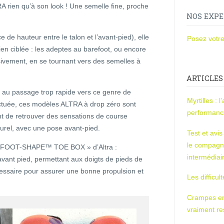
 rien qu’à son look ! Une semelle fine, proche
NOS EXPE
de hauteur entre le talon et l’avant-pied), elle
Posez votre
en ciblée : les adeptes au barefoot, ou encore
ivement, en se tournant vers des semelles à
ARTICLES
de au passage trop rapide vers ce genre de
Myrtilles : 
fectuée, ces modèles ALTRA à drop zéro sont
performan
nt de retrouver des sensations de course
turel, avec une pose avant-pied.
Test et avi
le compagn
 « FOOT-SHAPE™ TOE BOX » d’Altra :
intermédiai
’avant pied, permettant aux doigts de pieds de
cessaire pour assurer une bonne propulsion et
Les difficul
Crampes en u
vraiment r