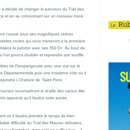
e a décidé de changer le parcours du Trail des
ce et en se concentrant sur un nouveau tracé
erre rousse sous ses magnifiques cèdres
petites routes qui vous mèneront à la première
ui étalera le peloton avec ses 350 D+. Au bout de
 l’on pourra doubler et reprendre son souffle.
rêtes de Pamparigouste avec une vue sur le
 la Départementale puis une troisième côte où il
ejoindre L’Oratoire de Saint Pons.
courses reconnaîtront la draille des cactus dite
très apprécié qu’il faudra cette année
ment où il faudra prendre le temps de bien
ritable difficulté du Trail des Maures débutera,
r aux branches, mais cela ne suffira pas… il