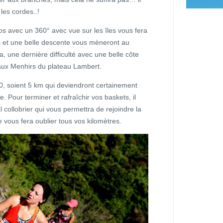
 les cordes..!
 avec un 360° avec vue sur les îles vous fera
s et une belle descente vous mèneront au
, une dernière difficulté avec une belle côte
aux Menhirs du plateau Lambert.
90, soient 5 km qui deviendront certainement
. Pour terminer et rafraîchir vos baskets, il
 collobrier qui vous permettra de rejoindre la
ne vous fera oublier tous vos kilomètres.