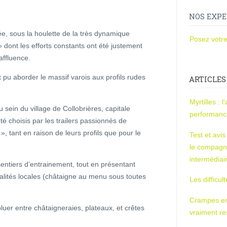
NOS EXPE
e, sous la houlette de la très dynamique
Posez votre
» dont les efforts constants ont été justement
ffluence.
t pu aborder le massif varois aux profils rudes
ARTICLES
Myrtilles : 
sein du village de Collobrières, capitale
performan
é choisis par les trailers passionnés de
 », tant en raison de leurs profils que pour le
Test et avi
le compagn
intermédiai
sentiers d’entrainement, tout en présentant
écialités locales (châtaigne au menu sous toutes
Les difficul
Crampes en u
uer entre châtaigneraies, plateaux, et crêtes
vraiment r