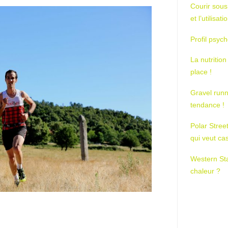
Courir sous
et l’utilisa
Profil psych
La nutrition
place !
Gravel runn
tendance !
Polar Stree
qui veut ca
Western St
chaleur ?