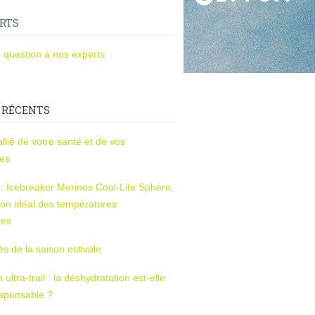
RTS
 question à nos experts
 RÉCENTS
l’allié de votre santé et de vos
ces
s : Icebreaker Merinos Cool-Lite Sphère,
on idéal des températures
res
tés de la saison estivale
ltra-trail : la déshydratation est-elle
esponsable ?