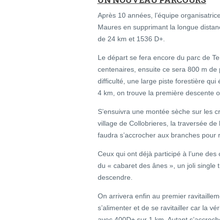
Après 10 années, l’équipe organisatric
Maures en supprimant la longue distan
de 24 km et 1536 D+.
Le départ se fera encore du parc de T
centenaires, ensuite ce sera 800 m de 
difficulté, une large piste forestière q
4 km, on trouve la première descente où
S’ensuivra une montée sèche sur les c
village de Collobrieres, la traversée de
faudra s’accrocher aux branches pour r
Ceux qui ont déjà participé à l’une des 
du « cabaret des ânes », un joli single 
descendre.
On arrivera enfin au premier ravitaille
s’alimenter et de se ravitailler car la vé
avec 400D+ sur 1 km. Autant s’accroche