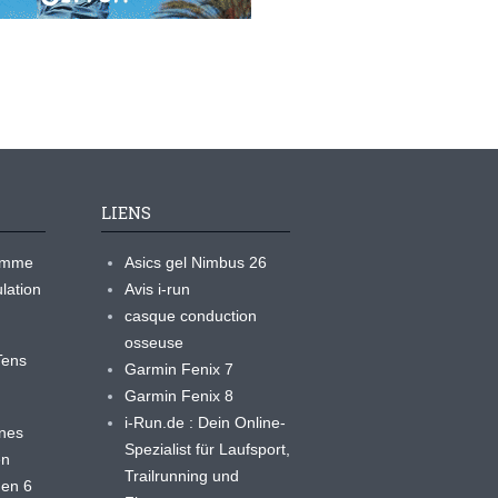
LIENS
ramme
Asics gel Nimbus 26
lation
Avis i-run
casque conduction
osseuse
yTens
Garmin Fenix 7
Garmin Fenix 8
i-Run.de : Dein Online-
ines
Spezialist für Laufsport,
en
Trailrunning und
 en 6