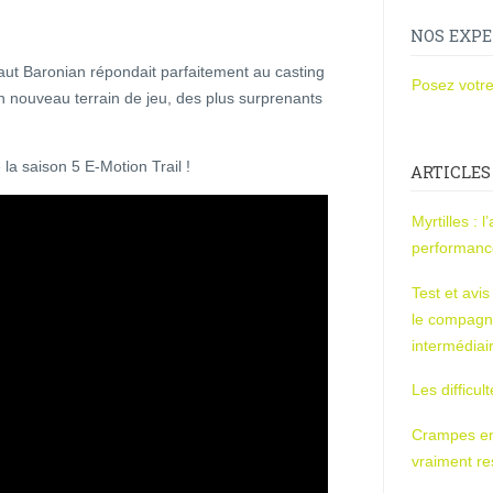
NOS EXPE
baut Baronian répondait parfaitement au casting
Posez votre
n nouveau terrain de jeu, des plus surprenants
a saison 5 E-Motion Trail !
ARTICLES
Myrtilles : 
performan
Test et avi
le compagn
intermédiai
Les difficul
Crampes en u
vraiment r