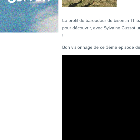
Le profil de baroudeur du bisontin Thi
pour découvrir, avec Sylvaine Cussot u
!
Bon visionnage de ce 3ème épisode de l