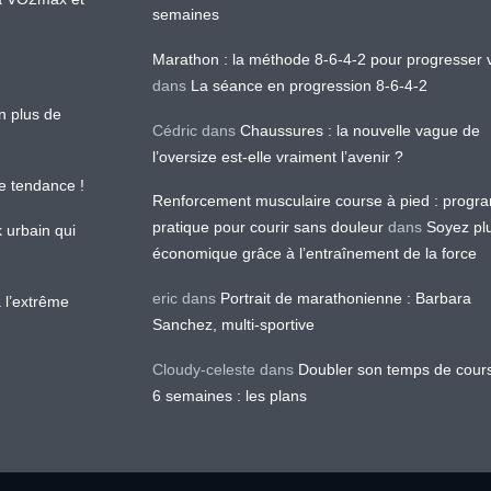
semaines
Marathon : la méthode 8-6-4-2 pour progresser v
dans
La séance en progression 8-6-4-2
en plus de
Cédric
dans
Chaussures : la nouvelle vague de
l’oversize est-elle vraiment l’avenir ?
le tendance !
Renforcement musculaire course à pied : prog
pratique pour courir sans douleur
dans
Soyez pl
k urbain qui
économique grâce à l’entraînement de la force
eric
dans
Portrait de marathonienne : Barbara
 l’extrême
Sanchez, multi-sportive
Cloudy-celeste
dans
Doubler son temps de cour
6 semaines : les plans