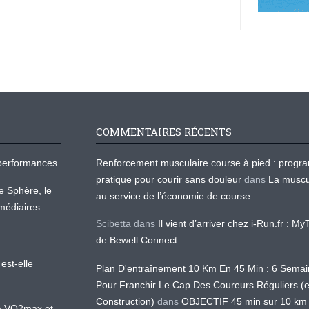
COMMENTAIRES RÉCENTS
os performances
Renforcement musculaire course à pied : prog
pratique pour courir sans douleur
dans
La muscu
te Sphère, le
au service de l’économie de course
médiaires
Scibetta
dans
Il vient d’arriver chez i-Run.fr : M
de Bewell Connect
est-elle
Plan D'entraînement 10 Km En 45 Min : 6 Sema
Pour Franchir Le Cap Des Coureurs Réguliers (
Construction)
dans
OBJECTIF 45 min sur 10 km
 la VO2max et