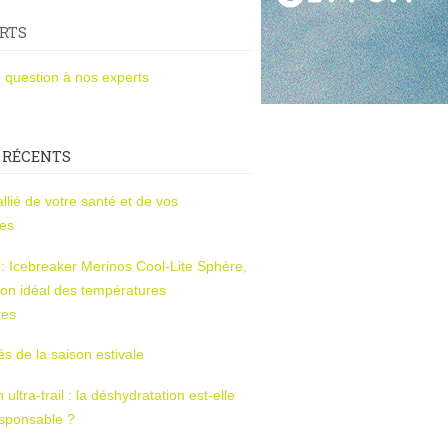
RTS
 question à nos experts
 RÉCENTS
l’allié de votre santé et de vos
ces
s : Icebreaker Merinos Cool-Lite Sphère,
on idéal des températures
res
tés de la saison estivale
ltra-trail : la déshydratation est-elle
esponsable ?