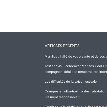
ARTICLES RÉCENTS
Myrtilles : l’allié de votre santé et de v
Test et avis : Icebreaker Merinos Cool-Li
compagnon idéal des températures inter
Les difficultés de la saison estivale
Crampes en ultra-trail : la déshydratation 
vraiment responsable ?
Courir sous la chaleur : quel impact sur