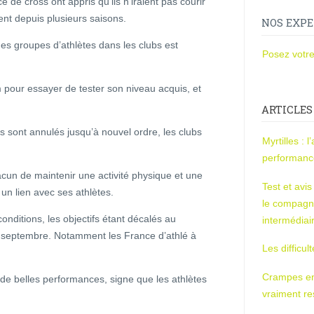
e de cross ont appris qu’ils n’iraient pas courir
nt depuis plusieurs saisons.
NOS EXPE
s groupes d’athlètes dans les clubs est
Posez votre
m pour essayer de tester son niveau acquis, et
ARTICLES
sont annulés jusqu’à nouvel ordre, les clubs
Myrtilles : 
performan
acun de maintenir une activité physique et une
Test et avi
 un lien avec ses athlètes.
le compagn
conditions, les objectifs étant décalés au
intermédiai
t septembre. Notamment les France d’athlé à
Les difficul
Crampes en u
 de belles performances, signe que les athlètes
vraiment r