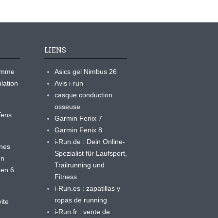
LIENS
ramme
Asics gel Nimbus 26
lation
Avis i-run
casque conduction
osseuse
yTens
Garmin Fenix 7
Garmin Fenix 8
i-Run.de : Dein Online-
ines
Spezialist für Laufsport,
en
Trailrunning und
 en 6
Fitness
i-Run.es : zapatillas y
ropas de running
ite
i-Run.fr : vente de