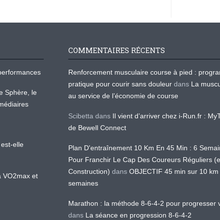
COMMENTAIRES RÉCENTS
os performances
Renforcement musculaire course à pied : prog
pratique pour courir sans douleur
dans
La muscu
te Sphère, le
au service de l’économie de course
médiaires
Scibetta
dans
Il vient d’arriver chez i-Run.fr : M
de Bewell Connect
est-elle
Plan D'entraînement 10 Km En 45 Min : 6 Sema
Pour Franchir Le Cap Des Coureurs Réguliers (
Construction)
dans
OBJECTIF 45 min sur 10 km
 la VO2max et
semaines
Marathon : la méthode 8-6-4-2 pour progresser v
dans
La séance en progression 8-6-4-2