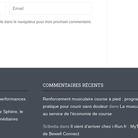
ite dans le navigateur pour mon prochain commentaire.
COMMENTAIRES RÉCENTS
os performances
Renforcement musculaire course à pied : prog
pratique pour courir sans douleur
dans
La muscu
te Sphère, le
au service de l’économie de course
médiaires
Scibetta
dans
Il vient d’arriver chez i-Run.fr : M
de Bewell Connect