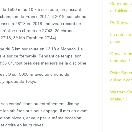
Courir sous
sse du 1500 m au 10 km sur route, en passant
et l’utilisa
ort : champion de France 2017 et 2019, son chono
Profil psych
l passe à 28’13 en 2018 : nouveau record de
 il réalise un chrono de 27’43, 2è chrono
La nutrition
 27’13, 3è Mo Farah en 27’44) !
place !
ope du 5 km sur route en 13’18 à Monaco. La
Gravel runn
xcelle sur ce format-là. Pendant ce temps, son
tendance !
36″04, tout près des meilleurs de la discipline.
Polar Stree
 les JO sur 5000 m avec un chrono de
qui veut ca
 olympique de Tokyo.
Western St
chaleur ?
 ses compétitions ou entraînement, Jimmy
e les athlètes pris pour dopage. Il met en avant
ndre son niveau, et veut par la même occasion
 et croire en leurs rêves.