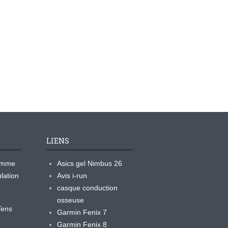
LIENS
ramme
Asics gel Nimbus 26
lation
Avis i-run
casque conduction
osseuse
yTens
Garmin Fenix 7
Garmin Fenix 8