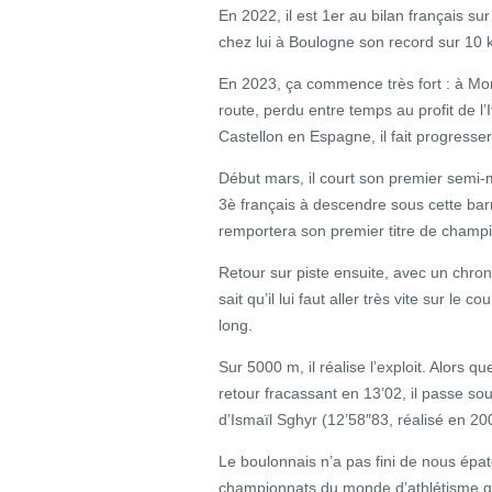
En 2022, il est 1er au bilan français s
chez lui à Boulogne son record sur 10 
En 2023, ça commence très fort : à Mo
route, perdu entre temps au profit de l’
Castellon en Espagne, il fait progresse
Début mars, il court son premier semi-m
3è français à descendre sous cette barr
remportera son premier titre de champi
Retour sur piste ensuite, avec un chro
sait qu’il lui faut aller très vite sur le 
long.
Sur 5000 m, il réalise l’exploit. Alors 
retour fracassant en 13’02, il passe so
d’Ismaïl Sghyr (12’58″83, réalisé en 20
Le boulonnais n’a pas fini de nous épa
championnats du monde d’athlétisme qu