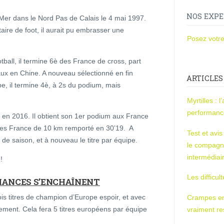
NOS EXPE
Mer dans le Nord Pas de Calais le 4 mai 1997.
ire de foot, il aurait pu embrasser une
Posez votre
otball, il termine 6è des France de cross, part
ux en Chine. A nouveau sélectionné en fin
ARTICLES
, il termine 4è, à 2s du podium, mais
Myrtilles : 
performan
e en 2016. Il obtient son 1er podium aux France
ur les France de 10 km remporté en 30’19. A
Test et avi
de saison, et à nouveau le titre par équipe.
le compagn
intermédiai
!
Les difficul
RMANCES S’ENCHAÎNENT
ois titres de champion d’Europe espoir, et avec
Crampes en u
tivement. Cela fera 5 titres européens par équipe
vraiment r