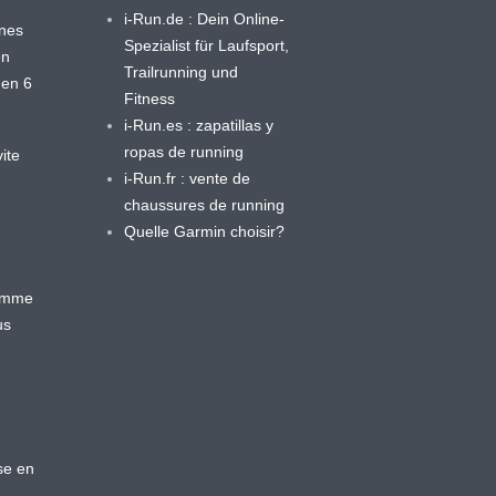
i-Run.de : Dein Online-
ines
Spezialist für Laufsport,
en
Trailrunning und
 en 6
Fitness
i-Run.es : zapatillas y
ropas de running
ite
i-Run.fr : vente de
chaussures de running
Quelle Garmin choisir?
ramme
us
se en