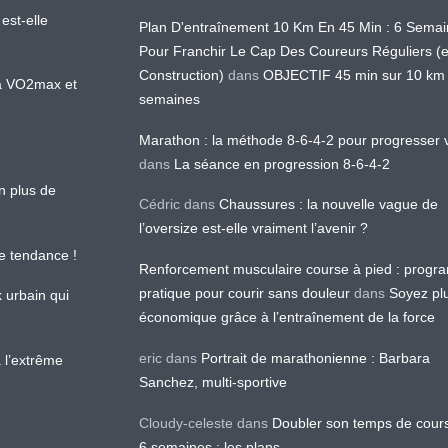
est-elle
Plan D'entraînement 10 Km En 45 Min : 6 Sema
Pour Franchir Le Cap Des Coureurs Réguliers (
Construction)
dans
OBJECTIF 45 min sur 10 km
 la VO2max et
semaines
Marathon : la méthode 8-6-4-2 pour progresser v
dans
La séance en progression 8-6-4-2
en plus de
Cédric
dans
Chaussures : la nouvelle vague de
l’oversize est-elle vraiment l’avenir ?
le tendance !
Renforcement musculaire course à pied : prog
pratique pour courir sans douleur
dans
Soyez pl
k urbain qui
économique grâce à l’entraînement de la force
eric
dans
Portrait de marathonienne : Barbara
 l’extrême
Sanchez, multi-sportive
Cloudy-celeste
dans
Doubler son temps de cour
6 semaines : les plans