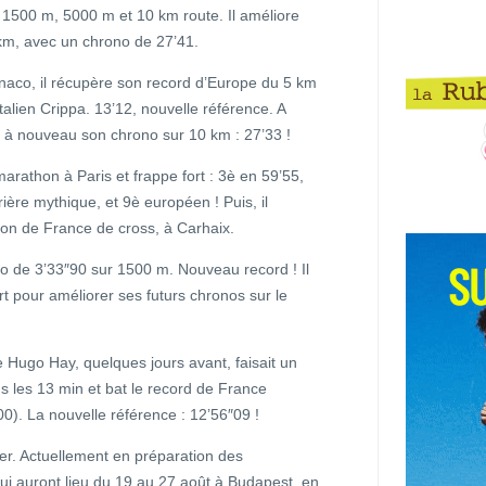
ur 1500 m, 5000 m et 10 km route. Il améliore
km, avec un chrono de 27’41.
naco, il récupère son record d’Europe du 5 km
Italien Crippa. 13’12, nouvelle référence. A
r à nouveau son chrono sur 10 km : 27’33 !
arathon à Paris et frappe fort : 3è en 59’55,
ière mythique, et 9è européen ! Puis, il
on de France de cross, à Carhaix.
no de 3’33″90 sur 1500 m. Nouveau record ! Il
court pour améliorer ses futurs chronos sur le
que Hugo Hay, quelques jours avant, faisait un
us les 13 min et bat le record de France
00). La nouvelle référence : 12’56″09 !
ter. Actuellement en préparation des
i auront lieu du 19 au 27 août à Budapest, en