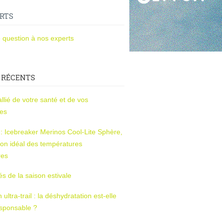
RTS
 question à nos experts
 RÉCENTS
l’allié de votre santé et de vos
ces
s : Icebreaker Merinos Cool-Lite Sphère,
on idéal des températures
res
tés de la saison estivale
ltra-trail : la déshydratation est-elle
esponsable ?