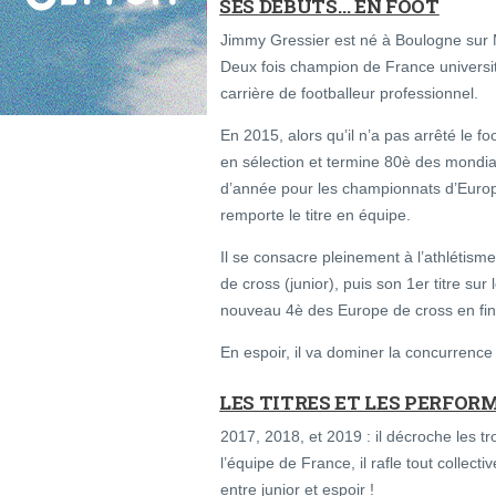
SES DÉBUTS… EN FOOT
Jimmy Gressier est né à Boulogne sur 
Deux fois champion de France universita
carrière de footballeur professionnel.
En 2015, alors qu’il n’a pas arrêté le fo
en sélection et termine 80è des mondia
d’année pour les championnats d’Europe
remporte le titre en équipe.
Il se consacre pleinement à l’athlétism
de cross (junior), puis son 1er titre s
nouveau 4è des Europe de cross en fin 
En espoir, il va dominer la concurrence 
LES TITRES ET LES PERFO
2017, 2018, et 2019 : il décroche les tr
l’équipe de France, il rafle tout collec
entre junior et espoir !