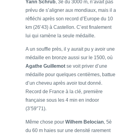
Yann Schrub
, 3è du 3000 m, n’avait pas
prévu de s’aligner aux mondiaux, mais il a
réfléchi après son record d’Europe du 10
km (26’43) à Castellon. C’est finalement
lui qui ramène la seule médaille.
A un souffle près, il y aurait pu y avoir une
médaille en bronze aussi sur le 1500, où
Agathe Guillemot
se voit priver d’une
médaille pour quelques centièmes, battue
d’un cheveu après avoir tout donné.
Record de France à la clé, première
française sous les 4 min en indoor
(3’59″71).
Même chose pour
Wilhem Belocian
, 5è
du 60 m haies sur une densité rarement