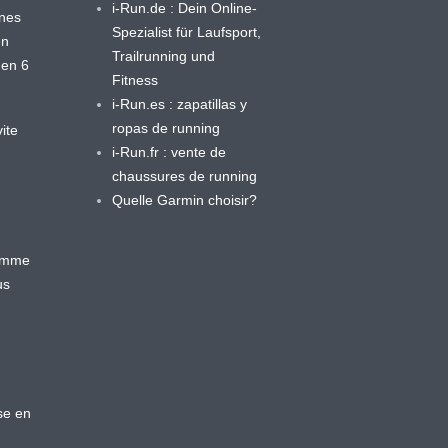
i-Run.de : Dein Online-
ines
Spezialist für Laufsport,
en
Trailrunning und
 en 6
Fitness
i-Run.es : zapatillas y
ropas de running
ite
i-Run.fr : vente de
chaussures de running
Quelle Garmin choisir?
ramme
us
se en