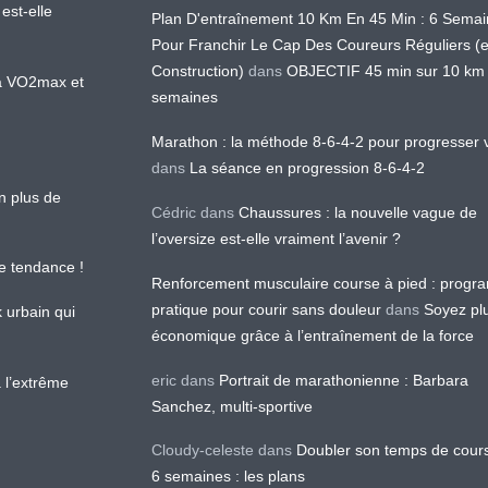
est-elle
Plan D'entraînement 10 Km En 45 Min : 6 Sema
Pour Franchir Le Cap Des Coureurs Réguliers (
Construction)
dans
OBJECTIF 45 min sur 10 km
 la VO2max et
semaines
Marathon : la méthode 8-6-4-2 pour progresser v
dans
La séance en progression 8-6-4-2
en plus de
Cédric
dans
Chaussures : la nouvelle vague de
l’oversize est-elle vraiment l’avenir ?
le tendance !
Renforcement musculaire course à pied : prog
pratique pour courir sans douleur
dans
Soyez pl
k urbain qui
économique grâce à l’entraînement de la force
eric
dans
Portrait de marathonienne : Barbara
 l’extrême
Sanchez, multi-sportive
Cloudy-celeste
dans
Doubler son temps de cour
6 semaines : les plans