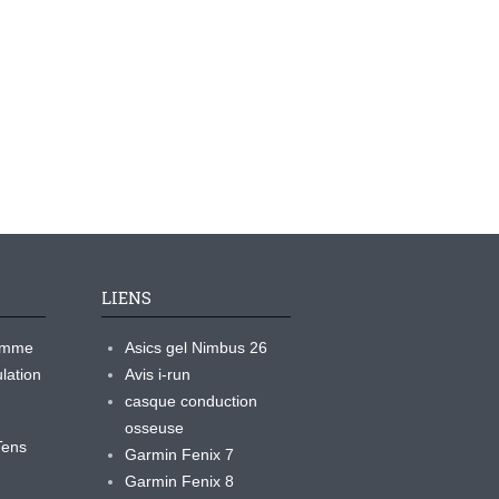
LIENS
ramme
Asics gel Nimbus 26
lation
Avis i-run
casque conduction
osseuse
yTens
Garmin Fenix 7
Garmin Fenix 8