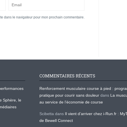
ite dans le navigateur pour mon prochain commentaire.
COMMENTAIRES RÉCENTS
os performances
Renforcement musculaire course à pied : prog
pratique pour courir sans douleur
dans
La muscu
te Sphère, le
au service de l’économie de course
médiaires
Scibetta
dans
Il vient d’arriver chez i-Run.fr : M
de Bewell Connect