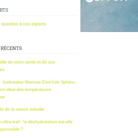
RTS
 question à nos experts
 RÉCENTS
l’allié de votre santé et de vos
ces
s : Icebreaker Merinos Cool-Lite Sphère,
on idéal des températures
res
tés de la saison estivale
ltra-trail : la déshydratation est-elle
esponsable ?