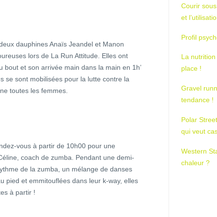
Courir sous
et l’utilisa
Profil psych
s deux dauphines Anaïs Jeandel et Manon
coureuses lors de La Run Attitude. Elles ont
La nutrition
u bout et son arrivée main dans la main en 1h’
place !
s se sont mobilisées pour la lutte contre la
Gravel runn
rne toutes les femmes.
tendance !
Polar Stree
qui veut ca
ndez-vous à partir de 10h00 pour une
Western St
 Céline, coach de zumba. Pendant une demi-
chaleur ?
au rythme de la zumba, un mélange de danses
au pied et emmitouflées dans leur k-way, elles
es à partir !