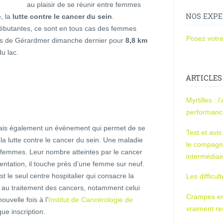
au plaisir de se réunir entre femmes
NOS EXPE
, la
lutte contre le cancer du sein
.
ébutantes, ce sont en tous cas des femmes
Posez votre
ues de Gérardmer dimanche dernier pour
8,8 km
du lac.
ARTICLES
Myrtilles : 
performan
 mais également un évènement qui permet de se
Test et avi
a lutte contre le cancer du sein. Une maladie
le compagn
 femmes. Leur nombre atteintes par le cancer
intermédiai
tation, il touche près d’une femme sur neuf.
st le seul centre hospitalier qui consacre la
Les difficul
 et au traitement des cancers, notamment celui
Crampes en u
uvelle fois à l’
Institut de Cancérologie de
vraiment r
ue inscription.