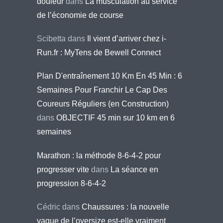
douleur
dans
La musculation au service
de l’économie de course
Scibetta
dans
Il vient d’arriver chez i-
Run.fr : MyTens de Bewell Connect
Plan D'entraînement 10 Km En 45 Min : 6
Semaines Pour Franchir Le Cap Des
Coureurs Réguliers (en Construction)
dans
OBJECTIF 45 min sur 10 km en 6
semaines
Marathon : la méthode 8-6-4-2 pour
progresser vite
dans
La séance en
progression 8-6-4-2
Cédric
dans
Chaussures : la nouvelle
vague de l’oversize est-elle vraiment