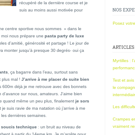
récupéré de la dernière course et je
NOS EXPE
suis au moins aussi motivée pour
Posez votre
ne centre sportive nous sommes » dans le
e à moi nous prépare une
pasta party de luxe
les d’amitié, générosité et partage ! Le jour de
ARTICLES
 va monter jusqu’à presque 30 degrés- oui ça
Myrtilles : 
performan
ants
, ça bagarre dans l’eau, surtout sans
t plus mal !
J’arrive à me placer de suite bien
Test et avi
s 600m déjà je me retrouve avec des bonnets
le compagn
30m d’avance sur nous, amateurs. J’aime bien
intermédiai
ue quand même un peu plus, finalement
je sors
Les difficul
t je suis ravie de ma natation où j’arrive à me
é les dernières semaines.
Crampes en u
vraiment r
n soucis technique
: un bruit au niveau de
rbent à partir du 14eme km. Je m’arrête pour