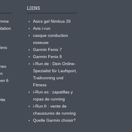
LIENS
ramme
Asics gel Nimbus 26
lation
Avis i-run
casque conduction
osseuse
yTens
Garmin Fenix 7
Garmin Fenix 8
i-Run.de : Dein Online-
ines
Spezialist für Laufsport,
en
Trailrunning und
 en 6
Fitness
i-Run.es : zapatillas y
ropas de running
ite
i-Run.fr : vente de
chaussures de running
Quelle Garmin choisir?