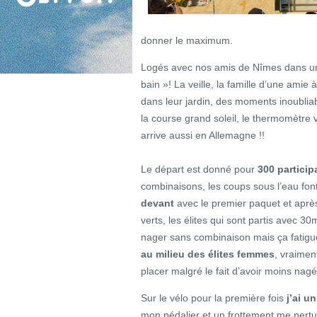
donner le maximum.
Logés avec nos amis de Nîmes dans u
bain »! La veille, la famille d’une ami
dans leur jardin, des moments inoubliab
la course grand soleil, le thermomètre
arrive aussi en Allemagne !!
Le départ est donné pour
300 particip
combinaisons, les coups sous l’eau fon
devant
avec le premier paquet et aprè
verts, les élites qui sont partis avec 
nager sans combinaison mais ça fatig
au milieu des élites femmes
, vraimen
placer malgré le fait d’avoir moins nag
Sur le vélo pour la première fois
j’ai u
mon pédalier et un frottement me pertu