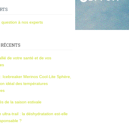
RTS
 question à nos experts
 RÉCENTS
l’allié de votre santé et de vos
ces
s : Icebreaker Merinos Cool-Lite Sphère,
on idéal des températures
res
tés de la saison estivale
ltra-trail : la déshydratation est-elle
esponsable ?