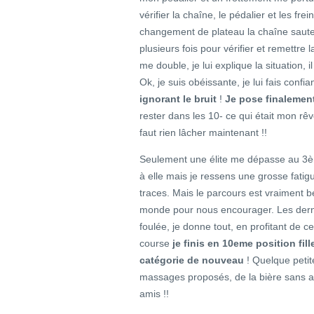
vérifier la chaîne, le pédalier et les fr
changement de plateau la chaîne saute. 
plusieurs fois pour vérifier et remett
me double, je lui explique la situation, 
Ok, je suis obéissante, je lui fais confi
ignorant le bruit
!
Je pose finalement
rester dans les 10- ce qui était mon rê
faut rien lâcher maintenant !!
Seulement une élite me dépasse au 3èm
à elle mais je ressens une grosse fatig
traces. Mais le parcours est vraiment b
monde pour nous encourager. Les derniè
foulée, je donne tout, en profitant de c
course
je finis en 10eme position fi
catégorie de nouveau
! Quelque petit
massages proposés, de la bière sans al
amis !!