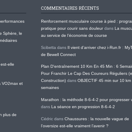
COMMENTAIRES RÉCENTS
os performances
Renforcement musculaire course à pied : prog
pratique pour courir sans douleur
dans
La muscu
te Sphère, le
au service de l’économie de course
médiaires
Scibetta
dans
Il vient d’arriver chez i-Run.fr : M
de Bewell Connect
est-elle
Plan D'entraînement 10 Km En 45 Min : 6 Sema
Pour Franchir Le Cap Des Coureurs Réguliers (
Construction)
dans
OBJECTIF 45 min sur 10 km
 la VO2max et
semaines
Marathon : la méthode 8-6-4-2 pour progresser v
dans
La séance en progression 8-6-4-2
en plus de
Cédric
dans
Chaussures : la nouvelle vague de
l’oversize est-elle vraiment l’avenir ?