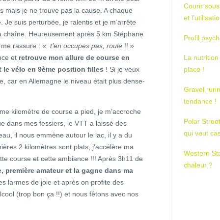
Courir sous
eins mais je ne trouve pas la cause. A chaque
et l’utilisa
Je suis perturbée, je ralentis et je m’arrête
re la chaîne. Heureusement après 5 km Stéphane
Profil psych
il me rassure : «
t’en occupes pas, roule
!! »
ance et
retrouve mon allure de course en
La nutrition
 le vélo en 9ème position filles
! Si je veux
place !
ve, car en Allemagne le niveau était plus dense-
Gravel runn
tendance !
e kilomètre de course a pied, je m’accroche
Polar Stree
ue dans mes fessiers, le VTT a laissé des
qui veut ca
eau, il nous emmène autour le lac, il y a du
res 2 kilomètres sont plats, j’accélère ma
Western St
ette course et cette ambiance !!! Après 3h11 de
chaleur ?
lle, première amateur et la gagne dans ma
es larmes de joie et après on profite des
cool (trop bon ça !!) et nous fêtons avec nos