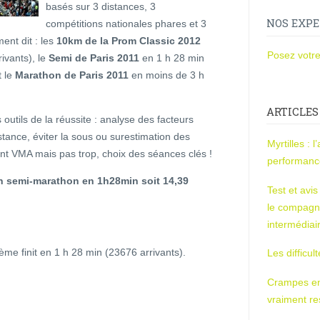
basés sur 3 distances, 3
NOS EXPE
compétitions nationales phares et 3
ment dit : les
10km de la Prom Classic 2012
Posez votre
ivants), le
Semi de Paris 2011
en 1 h 28 min
t le
Marathon de Paris 2011
en moins de 3 h
ARTICLES
s outils de la réussite : analyse des facteurs
stance, éviter la sous ou surestimation des
Myrtilles : 
ent VMA mais pas trop, choix des séances clés !
performan
 un semi-marathon en 1h28min soit 14,39
Test et avi
le compagn
intermédiai
5ème finit en 1 h 28 min (23676 arrivants).
Les difficul
Crampes en u
vraiment r