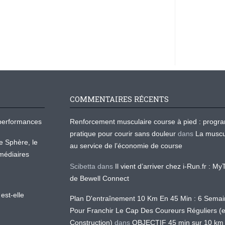
COMMENTAIRES RÉCENTS
os performances
Renforcement musculaire course à pied : prog
pratique pour courir sans douleur
dans
La muscu
te Sphère, le
au service de l’économie de course
médiaires
Scibetta
dans
Il vient d’arriver chez i-Run.fr : M
de Bewell Connect
est-elle
Plan D'entraînement 10 Km En 45 Min : 6 Sema
Pour Franchir Le Cap Des Coureurs Réguliers (
Construction)
dans
OBJECTIF 45 min sur 10 km