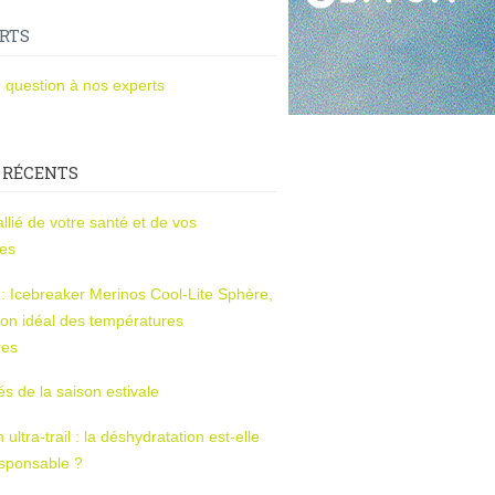
RTS
 question à nos experts
 RÉCENTS
l’allié de votre santé et de vos
ces
s : Icebreaker Merinos Cool-Lite Sphère,
on idéal des températures
res
tés de la saison estivale
ltra-trail : la déshydratation est-elle
esponsable ?