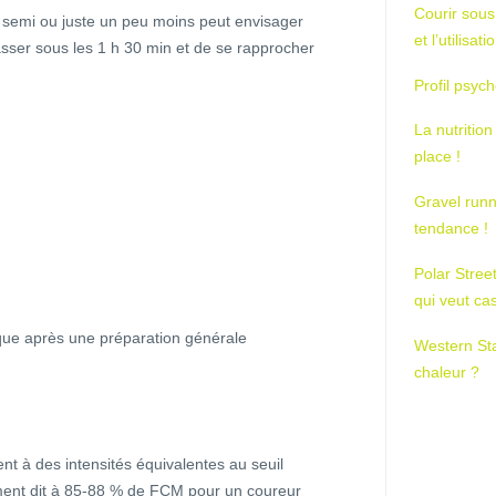
Courir sous
r semi ou juste un peu moins peut envisager
et l’utilisa
sser sous les 1 h 30 min et de se rapprocher
Profil psych
La nutrition
place !
Gravel runn
tendance !
Polar Stree
qui veut ca
ique après une préparation générale
Western St
chaleur ?
t à des intensités équivalentes au seuil
ment dit à 85-88 % de FCM pour un coureur