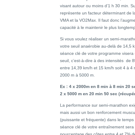
visant autour ou moins d’1 h 30 min. S
représente un facteur déterminant de 
VMA et la VO2Max. Il faut donc l’augme
capacité à le maintenir le plus longtem
Si vous voulez réaliser un semi-marath
votre seuil anaérobie au-delà de 14,5 k
séance clé de votre programme visera d
seuil, c’est-à-dire à des intensités de
entre 14,39 km/h et 15 km/h soit 4 à 4
2000 m à 5000 m.
Ex : 4 x 2000m en 8 min à 8 min 20 s
2 x 5000 m en 20 min 50 sec (récupér
La performance sur semi-marathon exi
mais aussi un bon renforcement muscula
(puissante et fréquente) dans le temps 
séance clé de votre entraînement sera 
pourcentage des côtes entre 4 et 7% d