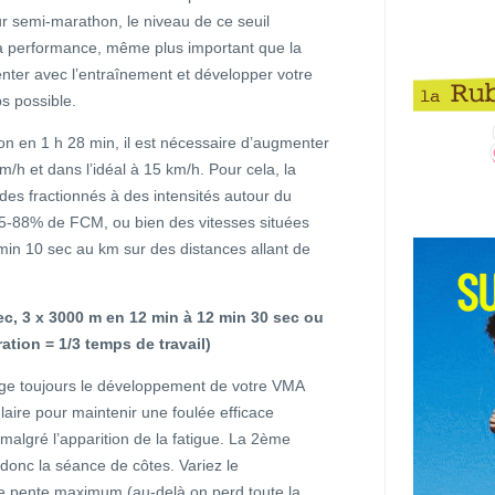
ur semi-marathon, le niveau de ce seuil
la performance, même plus important que la
nter avec l’entraînement et développer votre
ps possible.
on en 1 h 28 min, il est nécessaire d’augmenter
m/h et dans l’idéal à 15 km/h. Pour cela, la
es fractionnés à des intensités autour du
 85-88% de FCM, ou bien des vitesses situées
 min 10 sec au km sur des distances allant de
ec, 3 x 3000 m en 12 min à 12 min 30 sec ou
ation = 1/3 temps de travail)
ge toujours le développement de votre VMA
ire pour maintenir une foulée efficace
malgré l’apparition de la fatigue. La 2ème
donc la séance de côtes. Variez le
e pente maximum (au-delà on perd toute la