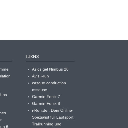
LIENS
ramme
Asics gel Nimbus 26
lation
Avis i-run
casque conduction
osseuse
yTens
Garmin Fenix 7
Garmin Fenix 8
i-Run.de : Dein Online-
ines
Spezialist für Laufsport,
en
Trailrunning und
 en 6