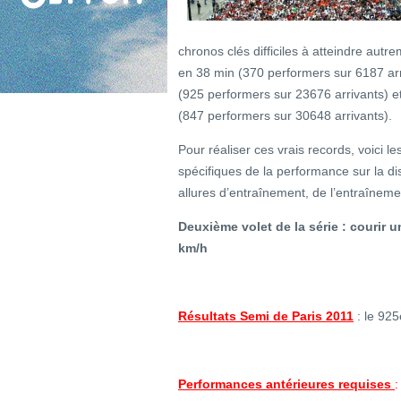
chronos clés difficiles à atteindre autre
en 38 min (370 performers sur 6187 arr
(925 performers sur 23676 arrivants) e
(847 performers sur 30648 arrivants).
Pour réaliser ces vrais records, voici le
spécifiques de la performance sur la di
allures d’entraînement, de l’entraînem
Deuxième volet de la série : courir
km/h
Résultats Semi de Paris 2011
: le 92
Performances antérieures requises
: