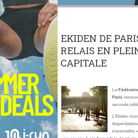
EKIDEN DE PARI
RELAIS EN PLEI
CAPITALE
La
Fédératio
Paris
renouve
seconde édit
L’Ekiden trou
étape/station
transmettre »