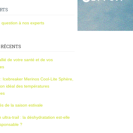
RTS
 question à nos experts
 RÉCENTS
l’allié de votre santé et de vos
ces
s : Icebreaker Merinos Cool-Lite Sphère,
on idéal des températures
res
tés de la saison estivale
ltra-trail : la déshydratation est-elle
esponsable ?