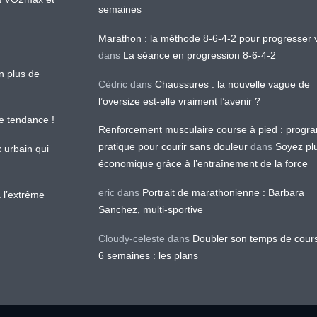
semaines
Marathon : la méthode 8-6-4-2 pour progresser v
dans
La séance en progression 8-6-4-2
en plus de
Cédric
dans
Chaussures : la nouvelle vague de
l’oversize est-elle vraiment l’avenir ?
le tendance !
Renforcement musculaire course à pied : prog
pratique pour courir sans douleur
dans
Soyez pl
k urbain qui
économique grâce à l’entraînement de la force
eric
dans
Portrait de marathonienne : Barbara
 l’extrême
Sanchez, multi-sportive
Cloudy-celeste
dans
Doubler son temps de cour
6 semaines : les plans