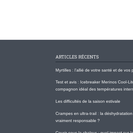
ARTICLES RÉCENTS
Myrtilles : l’allié de votre santé et de v
Test et avis : Icebreaker Merinos Cool-Li
compagnon idéal des températures inter
Les difficultés de la saison estivale
Crampes en ultra-trail : la déshydratation 
vraiment responsable ?
Courir sous la chaleur : quel impact sur