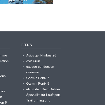
LIENS
ramme
Asics gel Nimbus 26
lation
Avis i-run
casque conduction
osseuse
yTens
Garmin Fenix 7
Garmin Fenix 8
i-Run.de : Dein Online-
ines
Spezialist für Laufsport,
en
Trailrunning und
 en 6