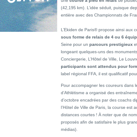
une
course à pied en relais
de plusieu
(42,195 km). L’idée séduit, puisque depu
entière avec des Championnats de Fra
L’Ekiden de Paris® propose ainsi aux c
sous forme de relais de 4 ou 6 équip
Seine pour un
parcours prestigieux
et
longeant quelques-uns des monuments le
Conciergerie, L’Hôtel de Ville, Le Lo
participants sont attendus pour for
label régional FFA, il est qualificatif
Pour accompagner les coureurs dans le
d’Athlétisme a organisé des entraîneme
d’octobre encadrées par des coachs dipl
l’Hôtel de Ville de Paris, la course est
distances courtes ! À noter que de no
proposés afin de satisfaire le plus gra
médias).