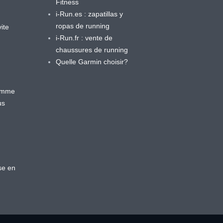
Fitness
i-Run.es : zapatillas y
ropas de running
ite
i-Run.fr : vente de
chaussures de running
Quelle Garmin choisir?
ramme
us
se en