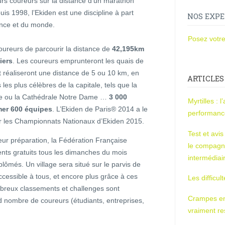
rs coureurs sur la distance d’un marathon
is 1998, l’Ekiden est une discipline à part
NOS EXPE
nce et du monde.
Posez votre
oureurs de parcourir la distance de
42,195km
iers
. Les coureurs emprunteront les quais de
 réaliseront une distance de 5 ou 10 km, en
ARTICLES
s plus célèbres de la capitale, tels que la
uvre ou la Cathédrale Notre Dame …
3 000
Myrtilles : 
mer 600 équipes
. L’Ekiden de Paris® 2014 a le
performan
 pour les Championnats Nationaux d’Ekiden 2015.
Test et avi
ur préparation, la Fédération Française
le compagn
nts gratuits tous les dimanches du mois
intermédiai
ômés. Un village sera situé sur le parvis de
 accessible à tous, et encore plus grâce à ces
Les difficul
mbreux classements et challenges sont
Crampes en u
nd nombre de coureurs (étudiants, entreprises,
vraiment r