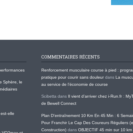
COMMENTAIRES RÉCENTS
os performances
Renforcement musculaire course à pied : prog
pratique pour courir sans douleur
dans
La muscu
te Sphère, le
au service de l’économie de course
médiaires
Scibetta
dans
Il vient d’arriver chez i-Run.fr : M
de Bewell Connect
est-elle
Plan D'entraînement 10 Km En 45 Min : 6 Sema
Pour Franchir Le Cap Des Coureurs Réguliers (
Construction)
dans
OBJECTIF 45 min sur 10 km
 la VO2max et