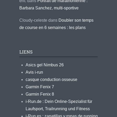
eric
dans
Portrait de marathonienne :
Barbara Sanchez, multi-sportive
Cloudy-celeste
dans
Doubler son temps
de course en 6 semaines : les plans
LIENS
Asics gel Nimbus 26
Avis i-run
casque conduction osseuse
Garmin Fenix 7
Garmin Fenix 8
i-Run.de : Dein Online-Spezialist für
Laufsport, Trailrunning und Fitness
i-Run.es : zapatillas y ropas de running