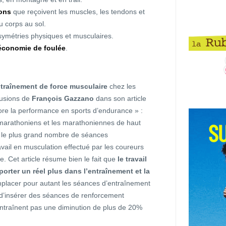
ions
que reçoivent les muscles, les tendons et
u corps au sol.
ymétries physiques et musculaires.
l’économie de foulée
.
entraînement de force musculaire
chez les
lusions de
François Gazzano
dans son article
ore la performance en sports d’endurance » :
s marathoniens et les marathoniennes de haut
t le plus grand nombre de séances
vail en musculation effectué par les coureurs
ée. Cet article résume bien le fait que
le travail
rter un réel plus dans l’entraînement et la
mplacer pour autant les séances d’entraînement
lé d’insérer des séances de renforcement
’entraînent pas une diminution de plus de 20%