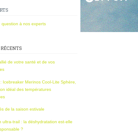
RTS
 question à nos experts
 RÉCENTS
l’allié de votre santé et de vos
ces
s : Icebreaker Merinos Cool-Lite Sphère,
on idéal des températures
res
tés de la saison estivale
ltra-trail : la déshydratation est-elle
esponsable ?