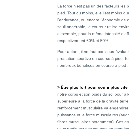
La force n’est pas un des facteurs les
pied. Tout du moins, elle l’est moins q
l’endurance, ou encore l’économie de c
seuil anaérobie, le coureur utilise envi
d’exemple, pour la même intensité d’effor
respectivement 60% et 50%.
Pour autant, il ne faut pas sous-évaluer
prestation sportive en course à pied. E
nombreux bénéfices en course à pied :
> Être plus fort pour courir plus vite
notre corps et son poids du sol pour al
supérieure à la force de la gravité terre
renforcement musculaire va engendrer t
puissance et le force musculaires (au
fibres musculaires notamment). Ces amé
vous pratiquez des courses en montées,