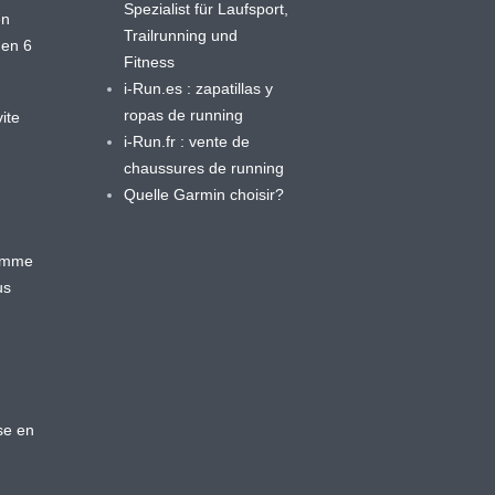
Spezialist für Laufsport,
en
Trailrunning und
 en 6
Fitness
i-Run.es : zapatillas y
ropas de running
ite
i-Run.fr : vente de
chaussures de running
Quelle Garmin choisir?
ramme
us
se en