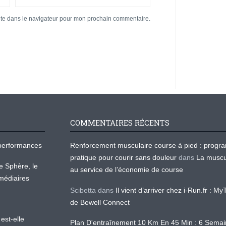
ite dans le navigateur pour mon prochain commentaire.
COMMENTAIRES RÉCENTS
os performances
Renforcement musculaire course à pied : prog
pratique pour courir sans douleur
dans
La muscu
te Sphère, le
au service de l’économie de course
médiaires
Scibetta
dans
Il vient d’arriver chez i-Run.fr : M
de Bewell Connect
est-elle
Plan D'entraînement 10 Km En 45 Min : 6 Sema