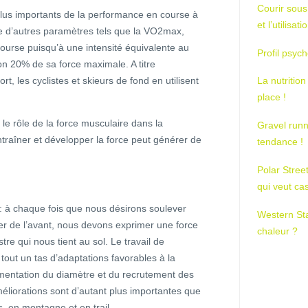
Courir sous
 plus importants de la performance en course à
et l’utilisa
ue d’autres paramètres tels que la VO2max,
ourse puisqu’à une intensité équivalente au
Profil psych
ron 20% de sa force maximale. A titre
t, les cyclistes et skieurs de fond en utilisent
La nutrition
place !
 le rôle de la force musculaire dans la
Gravel runn
ntraîner et développer la force peut générer de
tendance !
Polar Stree
qui veut ca
: à chaque fois que nous désirons soulever
Western St
ler de l’avant, nous devons exprimer une force
chaleur ?
stre qui nous tient au sol. Le travail de
out un tas d’adaptations favorables à la
gmentation du diamètre et du recrutement des
liorations sont d’autant plus importantes que
 en montagne et en trail.