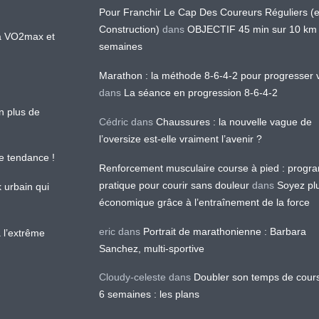
Pour Franchir Le Cap Des Coureurs Réguliers (
Construction)
dans
OBJECTIF 45 min sur 10 km
 la VO2max et
semaines
Marathon : la méthode 8-6-4-2 pour progresser v
dans
La séance en progression 8-6-4-2
en plus de
Cédric
dans
Chaussures : la nouvelle vague de
l’oversize est-elle vraiment l’avenir ?
le tendance !
Renforcement musculaire course à pied : prog
pratique pour courir sans douleur
dans
Soyez pl
k urbain qui
économique grâce à l’entraînement de la force
eric
dans
Portrait de marathonienne : Barbara
 l’extrême
Sanchez, multi-sportive
Cloudy-celeste
dans
Doubler son temps de cour
6 semaines : les plans