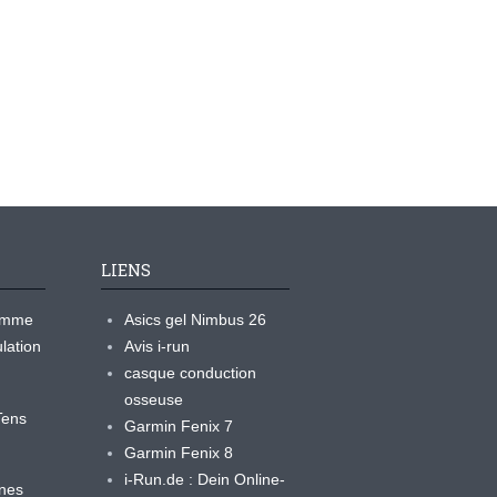
LIENS
ramme
Asics gel Nimbus 26
lation
Avis i-run
casque conduction
osseuse
yTens
Garmin Fenix 7
Garmin Fenix 8
i-Run.de : Dein Online-
ines