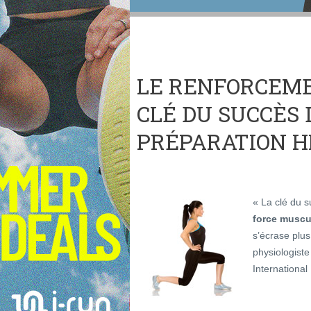
LE RENFORCEM
CLÉ DU SUCCÈS
PRÉPARATION H
« La clé du s
force muscu
s’écrase plus
physiologist
Internationa