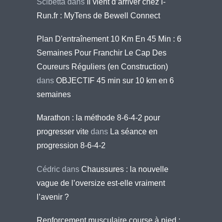
Scibetta
dans
Il vient d’arriver chez i-
Run.fr : MyTens de Bewell Connect
Plan D'entraînement 10 Km En 45 Min : 6
Semaines Pour Franchir Le Cap Des
Coureurs Réguliers (en Construction)
dans
OBJECTIF 45 min sur 10 km en 6
semaines
Marathon : la méthode 8-6-4-2 pour
progresser vite
dans
La séance en
progression 8-6-4-2
Cédric
dans
Chaussures : la nouvelle
vague de l’oversize est-elle vraiment
l’avenir ?
Renforcement musculaire course à pied :