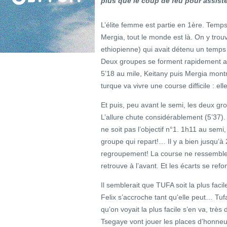
plus que le coup de feu pour assiste
L’élite femme est partie en 1ère. Temps 
Mergia, tout le monde est là. On y trou
ethiopienne) qui avait détenu un temp
Deux groupes se forment rapidement av
5’18 au mile, Keitany puis Mergia montre
turque va vivre une course difficile : e
Et puis, peu avant le semi, les deux g
L’allure chute considérablement (5’37).
ne soit pas l’objectif n°1. 1h11 au sem
groupe qui repart!… Il y a bien jusqu’
regroupement! La course ne ressemble 
retrouve à l’avant. Et les écarts se ref
Il semblerait que TUFA soit la plus fac
Felix s’accroche tant qu’elle peut… Tu
qu’on voyait la plus facile s’en va, trè
Tsegaye vont jouer les places d’honneu