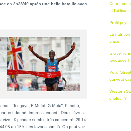
Courir sous
lace en 2h23’40 après une belle bataille avec
et l’utilisa
Profil psych
La nutrition
place !
Gravel runn
tendance !
Polar Stree
qui veut ca
Western St
chaleur ?
ateau : Tsegaye, E.Mutaï, G.Mutaï, Kimetto,
rt est donné. Impressionnant ! Deux lièvres
st vive ! Kipchoge semble très concentré. 29’14
4’05 au 15è. Les favoris sont là. On peut voir