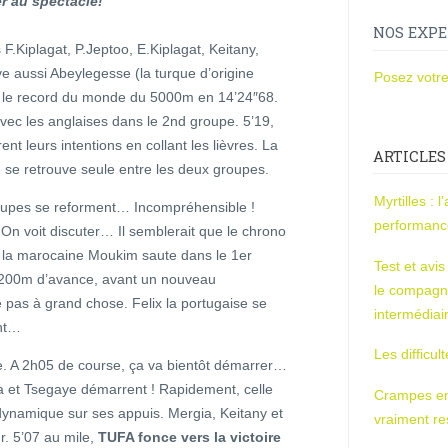
r au spectacle!
NOS EXPE
F.Kiplagat, P.Jeptoo, E.Kiplagat, Keitany,
ve aussi Abeylegesse (la turque d’origine
Posez votre
s le record du monde du 5000m en 14’24″68.
ec les anglaises dans le 2nd groupe. 5’19,
nt leurs intentions en collant les lièvres. La
ARTICLES
lle se retrouve seule entre les deux groupes.
Myrtilles : 
roupes se reforment… Incompréhensible !
performan
 On voit discuter… Il semblerait que le chrono
i, la marocaine Moukim saute dans le 1er
Test et avi
à 200m d’avance, avant un nouveau
le compagn
pas à grand chose. Felix la portugaise se
intermédiai
ont…
Les difficul
ile. A 2h05 de course, ça va bientôt démarrer…
fa et Tsegaye démarrent ! Rapidement, celle
Crampes en u
s dynamique sur ses appuis. Mergia, Keitany et
vraiment r
r. 5’07 au mile,
TUFA fonce vers la victoire