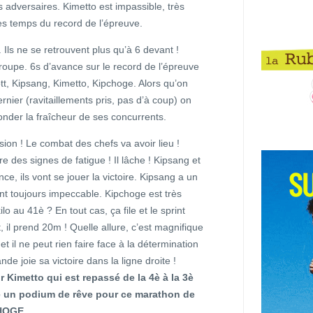
s adversaires. Kimetto est impassible, très
es temps du record de l’épreuve.
. Ils ne se retrouvent plus qu’à 6 devant !
roupe. 6s d’avance sur le record de l’épreuve
tt, Kipsang, Kimetto, Kipchoge. Alors qu’on
nier (ravitaillements pris, pas d’à coup) on
nder la fraîcheur de ses concurrents.
ion ! Le combat des chefs va avoir lieu !
des signes de fatigue ! Il lâche ! Kipsang et
e, ils vont se jouer la victoire. Kipsang a un
t toujours impeccable. Kipchoge est très
ilo au 41è ? En tout cas, ça file et le sprint
il prend 20m ! Quelle allure, c’est magnifique
t il ne peut rien faire face à la détermination
de joie sa victoire dans la ligne droite !
 Kimetto qui est repassé de la 4è à la 3è
fre un podium de rêve pour ce marathon de
CHOGE.
..