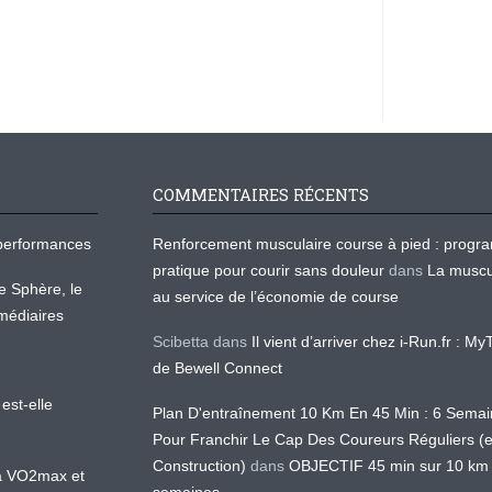
COMMENTAIRES RÉCENTS
os performances
Renforcement musculaire course à pied : prog
pratique pour courir sans douleur
dans
La muscu
te Sphère, le
au service de l’économie de course
médiaires
Scibetta
dans
Il vient d’arriver chez i-Run.fr : M
de Bewell Connect
est-elle
Plan D'entraînement 10 Km En 45 Min : 6 Sema
Pour Franchir Le Cap Des Coureurs Réguliers (
Construction)
dans
OBJECTIF 45 min sur 10 km
 la VO2max et
semaines