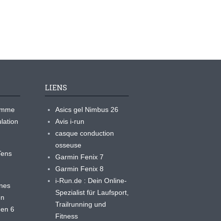
LIENS
ramme
Asics gel Nimbus 26
lation
Avis i-run
casque conduction
osseuse
yTens
Garmin Fenix 7
Garmin Fenix 8
i-Run.de : Dein Online-
ines
Spezialist für Laufsport,
en
Trailrunning und
 en 6
Fitness