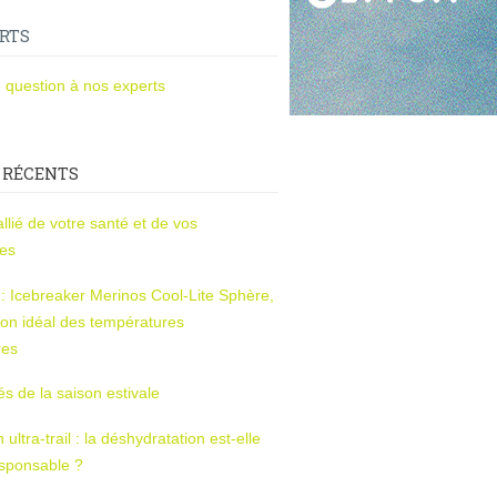
RTS
 question à nos experts
 RÉCENTS
l’allié de votre santé et de vos
ces
s : Icebreaker Merinos Cool-Lite Sphère,
on idéal des températures
res
tés de la saison estivale
ltra-trail : la déshydratation est-elle
esponsable ?