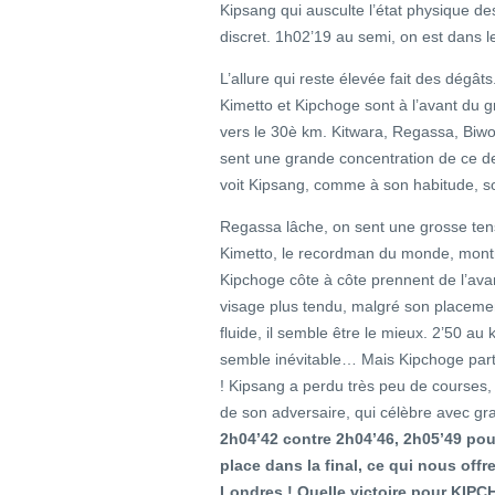
Kipsang qui ausculte l’état physique de
discret. 1h02’19 au semi, on est dans l
L’allure qui reste élevée fait des dégâts
Kimetto et Kipchoge sont à l’avant du g
vers le 30è km. Kitwara, Regassa, Biwo
sent une grande concentration de ce der
voit Kipsang, comme à son habitude, so
Regassa lâche, on sent une grosse tens
Kimetto, le recordman du monde, montre 
Kipchoge côte à côte prennent de l’avanc
visage plus tendu, malgré son placemen
fluide, il semble être le mieux. 2’50 au k
semble inévitable… Mais Kipchoge part, 
! Kipsang a perdu très peu de courses, e
de son adversaire, qui célèbre avec gran
2h04’42 contre 2h04’46, 2h05’49 pour
place dans la final, ce qui nous of
Londres ! Quelle victoire pour KIP