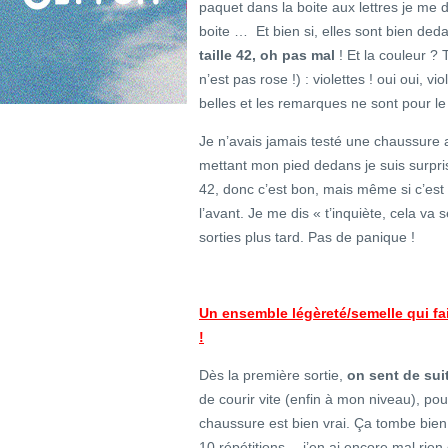
paquet dans la boite aux lettres je me
boite … Et bien si, elles sont bien ded
taille 42, oh pas mal
! Et la couleur ?
n’est pas rose !) : violettes ! oui oui, v
belles et les remarques ne sont pour le
Je n’avais jamais testé une chaussure a
mettant mon pied dedans je suis surpris 
42, donc c’est bon, mais même si c’est
l’avant. Je me dis « t’inquiète, cela va s
sorties plus tard. Pas de panique !
Un ensemble légèreté/semelle qui fa
!
Dès la première sortie,
on sent de suit
de courir vite (enfin à mon niveau), pour
chaussure est bien vrai. Ça tombe bien,
10 répétitions… j’en ai encore mal rien 