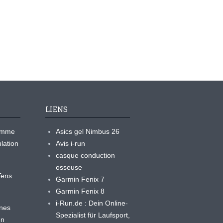
LIENS
ramme
Asics gel Nimbus 26
lation
Avis i-run
casque conduction
osseuse
yTens
Garmin Fenix 7
Garmin Fenix 8
i-Run.de : Dein Online-
ines
Spezialist für Laufsport,
en