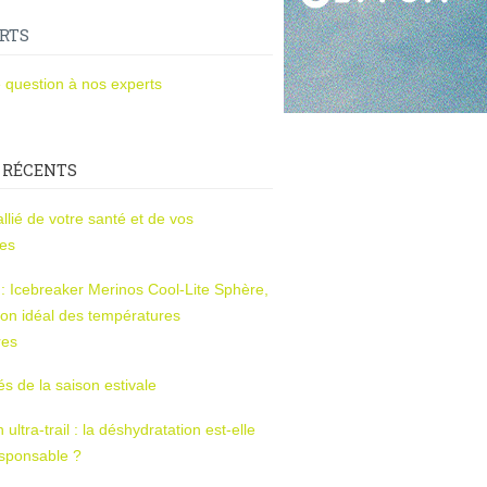
RTS
 question à nos experts
 RÉCENTS
l’allié de votre santé et de vos
ces
s : Icebreaker Merinos Cool-Lite Sphère,
on idéal des températures
res
tés de la saison estivale
ltra-trail : la déshydratation est-elle
esponsable ?