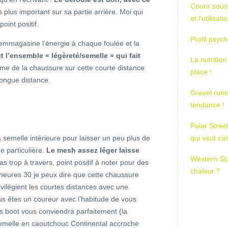
Courir sous
 plus important sur sa partie arrière. Moi qui
et l’utilisa
point positif.
Profil psych
emmagasine l’énergie à chaque foulée et la
t l’ensemble « légèreté/semelle » qui fait
La nutrition
me de la chaussure sur cette courte distance
place !
 longue distance.
Gravel runn
tendance !
Polar Stree
la semelle intérieure pour laisser un peu plus de
qui veut ca
e particulière.
Le mesh assez léger laisse
Western St
as trop à travers, point positif à noter pour des
chaleur ?
 heures 30 je peux dire que cette chaussure
ivilégient les courtes distances avec une
ous êtes un coureur avec l’habitude de vous
ios boot vous conviendra parfaitement (la
semelle en caoutchouc Continental accroche