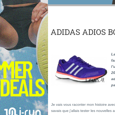
ADIDAS ADIOS B
La
fa
l’
20
ad
pa
Je vais vous raconter mon histoire avec 
savais que j’allais tester les nouvelles