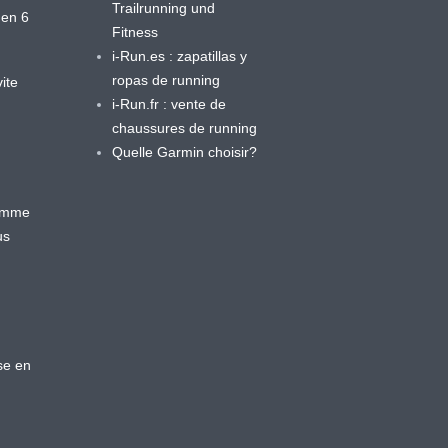
Trailrunning und
 en 6
Fitness
i-Run.es : zapatillas y
ropas de running
ite
i-Run.fr : vente de
chaussures de running
Quelle Garmin choisir?
ramme
us
se en