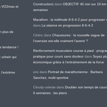
Construction)
dans
OBJECTIF 45 min sur 10 km
 la VO2max et
semaines
Marathon : la méthode 8-6-4-2 pour progresser v
dans
La séance en progression 8-6-4-2
en plus de
Cédric
dans
Chaussures : la nouvelle vague de
l’oversize est-elle vraiment l’avenir ?
le tendance !
Renforcement musculaire course à pied : prog
pratique pour courir sans douleur
dans
Soyez pl
k urbain qui
économique grâce à l’entraînement de la force
eric
dans
Portrait de marathonienne : Barbara
 l’extrême
Sanchez, multi-sportive
Cloudy-celeste
dans
Doubler son temps de cour
6 semaines : les plans