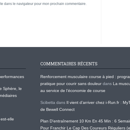
ite dans le navigateur pour mon prochain commentaire.
COMMENTAIRES RÉCENTS
os performances
Renforcement musculaire course à pied : prog
pratique pour courir sans douleur
dans
La muscu
te Sphère, le
au service de l’économie de course
médiaires
Scibetta
dans
Il vient d’arriver chez i-Run.fr : M
de Bewell Connect
est-elle
Plan D'entraînement 10 Km En 45 Min : 6 Sema
Pour Franchir Le Cap Des Coureurs Réguliers (