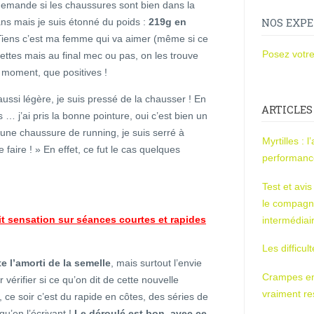
 demande si les chaussures sont bien dans la
ans mais je suis étonné du poids :
219g en
NOS EXPE
 Tiens c’est ma femme qui va aimer (même si ce
Posez votre
iolettes mais au final mec ou pas, on les trouve
 moment, que positives !
ussi légère, je suis pressé de la chausser ! En
ARTICLES
… j’ai pris la bonne pointure, oui c’est bien un
 une chaussure de running, je suis serré à
Myrtilles : 
e faire ! » En effet, ce fut le cas quelques
performan
Test et avi
le compagn
it sensation sur séances courtes et rapides
intermédiai
Les difficul
e l’amorti de la semelle
, mais surtout l’envie
Crampes en u
 vérifier si ce qu’on dit de cette nouvelle
vraiment r
 ce soir c’est du rapide en côtes, des séries de
qu’en l’écrivant !
Le déroulé est bon, avec ce