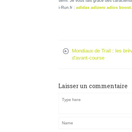
semi. Je vous fais grâce des caractéris
i-Run.fr :
adidas adizero adios boost
.
Mondiaux de Trail : les brè
d'avant-course
Laisser un commentaire