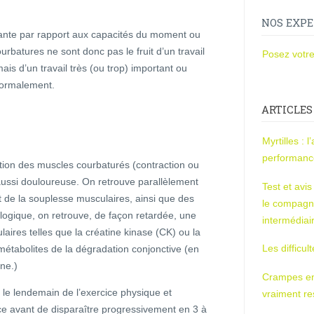
NOS EXPE
tante par rapport aux capacités du moment ou
rbatures ne sont donc pas le fruit d’un travail
Posez votre
s d’un travail très (ou trop) important ou
 normalement.
ARTICLES
Myrtilles : 
performan
ation des muscles courbaturés (contraction ou
 aussi douloureuse. On retrouve parallèlement
Test et avi
et de la souplesse musculaires, ainsi que des
le compagn
ologique, on retrouve, de façon retardée, une
intermédiai
ires telles que la créatine kinase (CK) ou la
Les difficul
étabolites de la dégradation conjonctive (en
ine.)
Crampes en u
 le lendemain de l’exercice physique et
vraiment r
cice avant de disparaître progressivement en 3 à