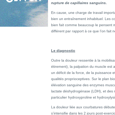
rupture de capillaires sanguins.
En cause, une charge de travail impor
bien un entraînement inhabituel. Les cou
bien fait comme beaucoup le pensent mai
différent par rapport à ce que l’on fait
Le diagnostic
Outre la douleur ressentie à la mobilis
étirement), la palpation du muscle est
un déficit de la force, de la puissance 
qualités proprioceptives. Sur le plan bi
élévation sanguine des enzymes muscula
lactate déshydrogénase (LDH), et des m
particulier hydroxyproline et hydroxylys
La douleur liée aux courbatures débute
s’intensifie dans les 2 jours post-exer