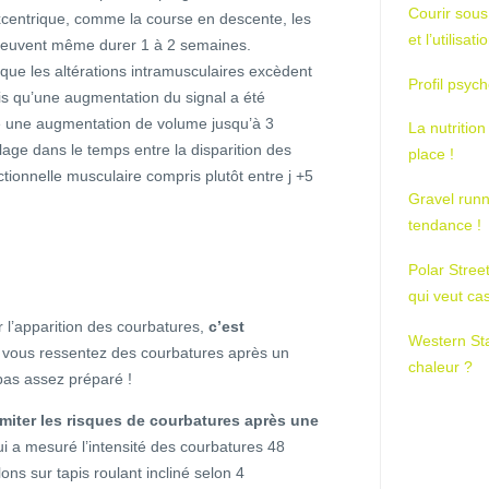
Courir sous
excentrique, comme la course en descente, les
et l’utilisa
le peuvent même durer 1 à 2 semaines.
 que les altérations intramusculaires excèdent
Profil psych
uis qu’une augmentation du signal a été
me une augmentation de volume jusqu’à 3
La nutrition
age dans le temps entre la disparition des
place !
nctionnelle musculaire compris plutôt entre j +5
Gravel runn
tendance !
Polar Stree
qui veut ca
r l’apparition des courbatures,
c’est
Western St
i vous ressentez des courbatures après un
chaleur ?
pas assez préparé !
imiter les risques de courbatures après une
ui a mesuré l’intensité des courbatures 48
ns sur tapis roulant incliné selon 4