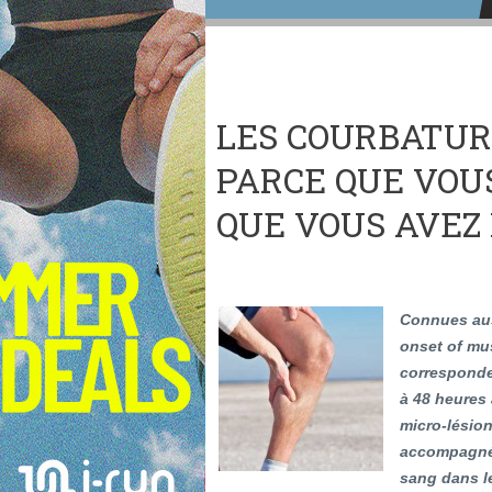
LES COURBATURE
PARCE QUE VOUS
QUE VOUS AVEZ
Connues aus
onset of mu
corresponde
à 48 heures 
micro-lésio
accompagné
sang dans le