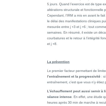
5 jours. Quand l’exercice est de type 
altérations structurale et fonctionnel
Cependant, l’IRM a mis en avant le fait
le délai des manifestations cliniques p
mesurée entre j +3 et j +6 ; tout com
semaines. En résumé, il existe un décal
courbatures et le retour à l’intégrité fo
et j +8.
La prévention
Le premier facteur permettant de limite
l’entraînement et la progressivité
: s
entraînement, c’est que vous n’y étiez 
L’échauffement peut aussi servir à l
séance intense
. En effet, une étude q
heures après 30 min de marche à reculo