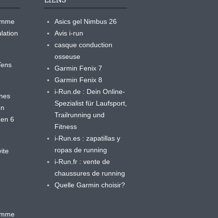
ramme
Asics gel Nimbus 26
lation
Avis i-run
casque conduction
osseuse
yTens
Garmin Fenix 7
Garmin Fenix 8
i-Run.de : Dein Online-
ines
Spezialist für Laufsport,
en
Trailrunning und
 en 6
Fitness
i-Run.es : zapatillas y
ropas de running
ite
i-Run.fr : vente de
chaussures de running
Quelle Garmin choisir?
ramme