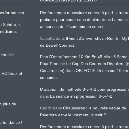
os performances
Renforcement musculaire course à pied : prog
pratique pour courir sans douleur
dans
La muscu
te Sphère, le
au service de l’économie de course
médiaires
Scibetta
dans
Il vient d’arriver chez i-Run.fr : M
de Bewell Connect
est-elle
Plan D'entraînement 10 Km En 45 Min : 6 Sema
Pour Franchir Le Cap Des Coureurs Réguliers (
Construction)
dans
OBJECTIF 45 min sur 10 km
 la VO2max et
semaines
Marathon : la méthode 8-6-4-2 pour progresser v
dans
La séance en progression 8-6-4-2
en plus de
Cédric
dans
Chaussures : la nouvelle vague de
l’oversize est-elle vraiment l’avenir ?
le tendance !
Renforcement musculaire course à pied : prog