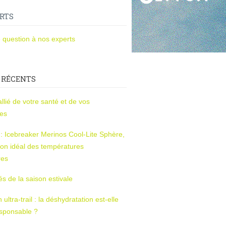
RTS
 question à nos experts
 RÉCENTS
l’allié de votre santé et de vos
ces
s : Icebreaker Merinos Cool-Lite Sphère,
on idéal des températures
res
tés de la saison estivale
ltra-trail : la déshydratation est-elle
esponsable ?