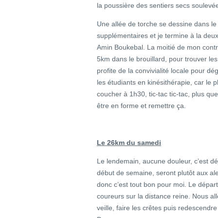
la poussière des sentiers secs soulevé
Une allée de torche se dessine dans le
supplémentaires et je termine à la de
Amin Boukebal. La moitié de mon contra
5km dans le brouillard, pour trouver le
profite de la convivialité locale pour d
les étudiants en kinésithérapie, car le
coucher à 1h30, tic-tac tic-tac, plus q
être en forme et remettre ça.
Le 26km du samedi
Le lendemain, aucune douleur, c’est déj
début de semaine, seront plutôt aux alen
donc c’est tout bon pour moi. Le dépa
coureurs sur la distance reine. Nous 
veille, faire les crêtes puis redescend