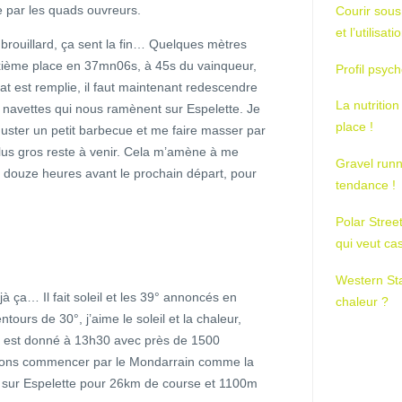
e par les quads ouvreurs.
Courir sous
et l’utilisa
 brouillard, ça sent la fin… Quelques mètres
uxième place en 37mn06s, à 45s du vainqueur,
Profil psych
t est remplie, il faut maintenant redescendre
La nutrition
s navettes qui nous ramènent sur Espelette. Je
place !
éguster un petit barbecue et me faire masser par
 plus gros reste à venir. Cela m’amène à me
Gravel runn
ue douze heures avant le prochain départ, pour
tendance !
Polar Stree
qui veut ca
Western St
à ça… Il fait soleil et les 39° annoncés en
chaleur ?
tours de 30°, j’aime le soleil et la chaleur,
rt est donné à 13h30 avec près de 1500
allons commencer par le Mondarrain comme la
re sur Espelette pour 26km de course et 1100m