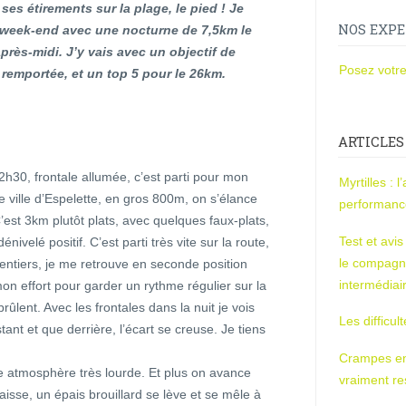
es étirements sur la plage, le pied ! Je
NOS EXPE
 week-end avec une nocturne de 7,5km le
près-midi. J’y vais avec un objectif de
Posez votre
 remportée, et un top 5 pour le 26km.
ARTICLES
h30, frontale allumée, c’est parti pour mon
Myrtilles : 
e ville d’Espelette, en gros 800m, on s’élance
performan
’est 3km plutôt plats, avec quelques faux-plats,
Test et avi
elé positif. C’est parti très vite sur la route,
le compagn
entiers, je me retrouve en seconde position
intermédiai
mon effort pour garder un rythme régulier sur la
rûlent. Avec les frontales dans la nuit je vois
Les difficul
ant et que derrière, l’écart se creuse. Je tiens
Crampes en u
ne atmosphère très lourde. Et plus on avance
vraiment r
aisse, un épais brouillard se lève et se mêle à