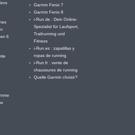
yTens
Garmin Fenix 7
Garmin Fenix 8
i-Run.de : Dein Online-
ines
Spezialist für Laufsport,
en
Trailrunning und
 en 6
Fitness
i-Run.es : zapatillas y
ropas de running
ite
i-Run.fr : vente de
chaussures de running
Quelle Garmin choisir?
ramme
us