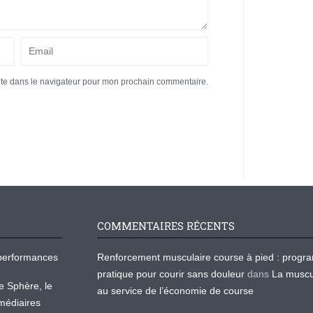
ite dans le navigateur pour mon prochain commentaire.
COMMENTAIRES RÉCENTS
os performances
Renforcement musculaire course à pied : prog
pratique pour courir sans douleur
dans
La muscu
te Sphère, le
au service de l’économie de course
médiaires