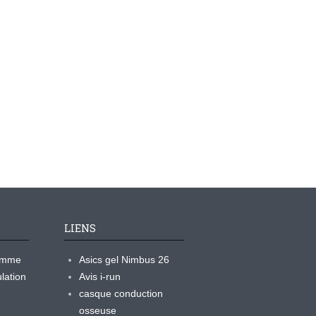
LIENS
ramme
Asics gel Nimbus 26
lation
Avis i-run
casque conduction
osseuse