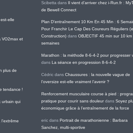
Scibetta
dans
Il vient d’arriver chez i-Run.fr : M
de Bewell Connect
est-elle
Plan D'entraînement 10 Km En 45 Min : 6 Sema
Pour Franchir Le Cap Des Coureurs Réguliers (
Construction)
dans
OBJECTIF 45 min sur 10 km
 la VO2max et
semaines
Marathon : la méthode 8-6-4-2 pour progresser v
dans
La séance en progression 8-6-4-2
en plus de
Cédric
dans
Chaussures : la nouvelle vague de
l’oversize est-elle vraiment l’avenir ?
le tendance !
Renforcement musculaire course à pied : prog
pratique pour courir sans douleur
dans
Soyez pl
k urbain qui
économique grâce à l’entraînement de la force
eric
dans
Portrait de marathonienne : Barbara
 l’extrême
Sanchez, multi-sportive