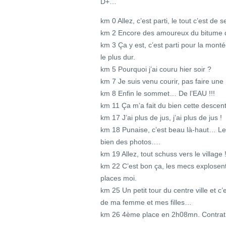
D+…
km 0 Allez, c’est parti, le tout c’est de se
km 2 Encore des amoureux du bitume qui 
km 3 Ça y est, c’est parti pour la monté
le plus dur.
km 5 Pourquoi j’ai couru hier soir ?
km 7 Je suis venu courir, pas faire 
km 8 Enfin le sommet… De l’EAU !!!
km 11 Ça m’a fait du bien cette descen
km 17 J’ai plus de jus, j’ai plus de jus !
km 18 Punaise, c’est beau là-haut… Les 
bien des photos….
km 19 Allez, tout schuss vers le village 
km 22 C’est bon ça, les mecs explosent
places moi.
km 25 Un petit tour du centre ville et 
de ma femme et mes filles…
km 26 4ème place en 2h08mn. Contrat 