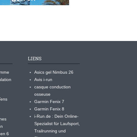
LIENS
ramme
Asics gel Nimbus 26
lation
Avis i-run
casque conduction
osseuse
yTens
Garmin Fenix 7
Garmin Fenix 8
i-Run.de : Dein Online-
ines
Spezialist für Laufsport,
en
Trailrunning und
 en 6