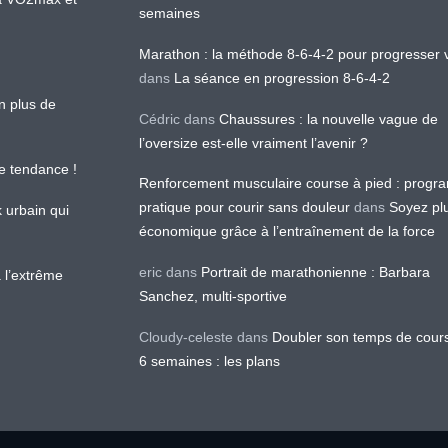
semaines
Marathon : la méthode 8-6-4-2 pour progresser v
dans
La séance en progression 8-6-4-2
en plus de
Cédric
dans
Chaussures : la nouvelle vague de
l’oversize est-elle vraiment l’avenir ?
le tendance !
Renforcement musculaire course à pied : prog
pratique pour courir sans douleur
dans
Soyez pl
k urbain qui
économique grâce à l’entraînement de la force
eric
dans
Portrait de marathonienne : Barbara
 l’extrême
Sanchez, multi-sportive
Cloudy-celeste
dans
Doubler son temps de cour
6 semaines : les plans