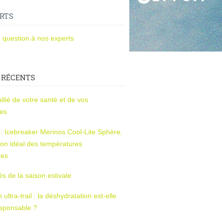
RTS
 question à nos experts
 RÉCENTS
l’allié de votre santé et de vos
ces
s : Icebreaker Merinos Cool-Lite Sphère,
on idéal des températures
res
tés de la saison estivale
ltra-trail : la déshydratation est-elle
esponsable ?