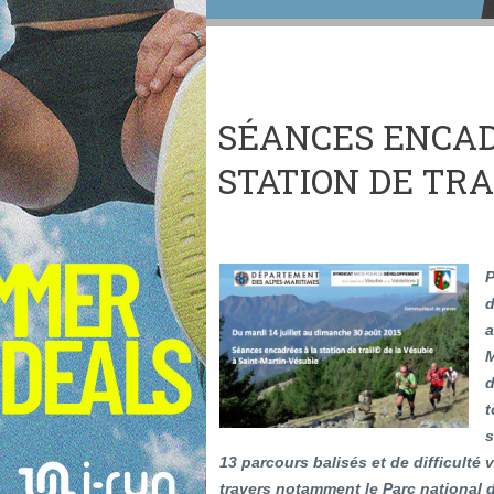
SÉANCES ENCAD
STATION DE TRA
P
d
a
M
d
t
s
13 parcours balisés et de difficulté v
travers notamment le Parc national d