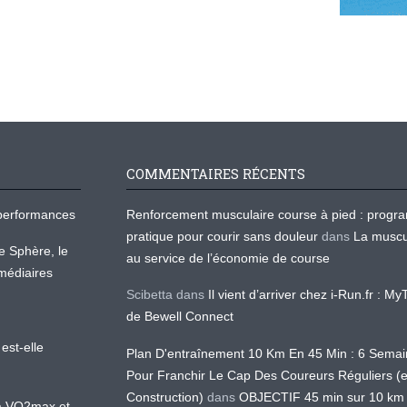
COMMENTAIRES RÉCENTS
os performances
Renforcement musculaire course à pied : prog
pratique pour courir sans douleur
dans
La muscu
te Sphère, le
au service de l’économie de course
médiaires
Scibetta
dans
Il vient d’arriver chez i-Run.fr : M
de Bewell Connect
est-elle
Plan D'entraînement 10 Km En 45 Min : 6 Sema
Pour Franchir Le Cap Des Coureurs Réguliers (
Construction)
dans
OBJECTIF 45 min sur 10 km
 la VO2max et