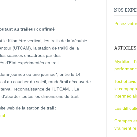
NOS EXPE
Posez votre
butant au traileur confirmé
 Kilomètre vertical, les trails de la Vésubie
ARTICLES
cantour (UTCAM), la station de trail© de la
́ des séances encadrées par des
Myrtilles : 
d’Etat expérimentés en trail.
performan
emi-journée ou une journée*, entre le 14
Test et avi
rtical au coucher du soleil, rando/trail découverte
le compagn
interval, reconnaissance de l’UTCAM… Le
intermédiai
in d’aborder toutes les dimensions du trail.
te web de la station de trail :
Les difficul
tml
Crampes en u
vraiment r