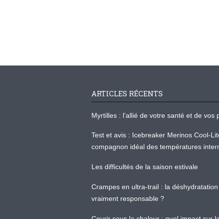
ARTICLES RÉCENTS
Myrtilles : l’allié de votre santé et de v
Test et avis : Icebreaker Merinos Cool-Li
compagnon idéal des températures inter
Les difficultés de la saison estivale
Crampes en ultra-trail : la déshydratation 
vraiment responsable ?
Courir sous la chaleur : quel impact sur