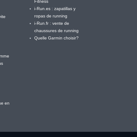
Fitness
i-Run.es : zapatillas y
ropas de running
ite
i-Run.fr : vente de
chaussures de running
Quelle Garmin choisir?
ramme
us
se en