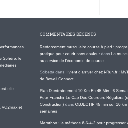
COMMENTAIRES RÉCENTS
os performances
Renforcement musculaire course à pied : prog
pratique pour courir sans douleur
dans
La muscu
te Sphère, le
au service de l’économie de course
médiaires
Scibetta
dans
Il vient d’arriver chez i-Run.fr : M
de Bewell Connect
est-elle
Plan D'entraînement 10 Km En 45 Min : 6 Sema
Pour Franchir Le Cap Des Coureurs Réguliers (
Construction)
dans
OBJECTIF 45 min sur 10 km
 la VO2max et
semaines
Marathon : la méthode 8-6-4-2 pour progresser v