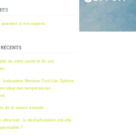
RTS
 question à nos experts
 RÉCENTS
l’allié de votre santé et de vos
ces
s : Icebreaker Merinos Cool-Lite Sphère,
on idéal des températures
res
tés de la saison estivale
ltra-trail : la déshydratation est-elle
esponsable ?