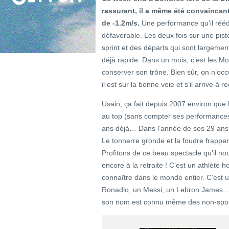
rassurant, il a même été convaincant
de -1.2m/s.
Une performance qu’il réédi
défavorable. Les deux fois sur une pis
sprint et des départs qui sont largement
déjà rapide. Dans un mois, c’est les Mo
conserver son trône. Bien sûr, on n’occu
il est sur la bonne voie et s’il arrive à
Usain, ça fait depuis 2007 environ que 
au top (sans compter ses performances 
ans déjà… Dans l’année de ses 29 ans,
Le tonnerre gronde et la foudre frapper
Profitons de ce beau spectacle qu’il nous
encore à la retraite ! C’est un athlète h
connaître dans le monde entier. C’est 
Ronadlo, un Messi, un Lebron James… 
son nom est connu même des non-sport