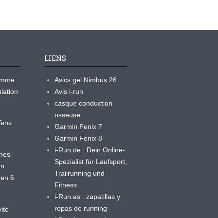
LIENS
ramme
Asics gel Nimbus 26
lation
Avis i-run
casque conduction
osseuse
yTens
Garmin Fenix 7
Garmin Fenix 8
i-Run.de : Dein Online-
ines
Spezialist für Laufsport,
en
Trailrunning und
 en 6
Fitness
i-Run.es : zapatillas y
ropas de running
ite