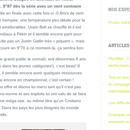
. 9″87 dès la série avec un vent contraire
NOS EXPE
te en finale avec cette fois-ci -0.8m/s de vent
te trempée, une température peu idéale pour le
Posez votre
 améliorables. Usain Bolt se chauffe et il est
ndiaux à Pékin et il semble encore parti pour
lte pas un Justin Gatlin très « piquant », mais
ARTICLES
 recourir en 9″70 à ce moment-là, ça sentira bon.
Myrtilles : 
le grand public le connaît, soit désormais 8 ans
performan
dans les jeunes catégories!), c’est beau! 8
 il semble encore avoir quelques ressources.
Test et avi
a encore en championnat, c’est certain !
le compagn
 offre et disons lui merci tant qu’il n’est pas
intermédiai
ors-norme et ses exploits lui ont valu de se faire
une méga-star, au même titre qu’un Cristiano
Les difficul
Dans les pays les plus éloignés du monde
ifs.
Crampes en u
vraiment r