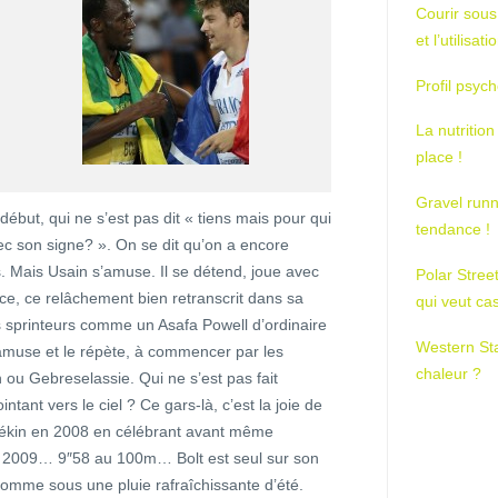
Courir sous
et l’utilisa
Profil psych
La nutrition
place !
Gravel runn
ébut, qui ne s’est pas dit « tiens mais pour qui
tendance !
avec son signe? ». On se dit qu’on a encore
s. Mais Usain s’amuse. Il se détend, joue avec
Polar Stree
orce, ce relâchement bien retranscrit dans sa
qui veut ca
 sprinteurs comme un Asafa Powell d’ordinaire
Western St
 amuse et le répète, à commencer par les
chaleur ?
 ou Gebreselassie. Qui ne s’est pas fait
tant vers le ciel ? Ce gars-là, c’est la joie de
à Pékin en 2008 en célébrant avant même
n 2009… 9″58 au 100m… Bolt est seul sur son
 comme sous une pluie rafraîchissante d’été.