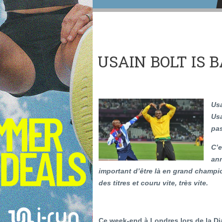
USAIN BOLT IS B
Usa
Usa
pas
C’e
ann
important d’être là en grand champi
des titres et couru vite, très vite.
Ce week-end à Londres lors de la D