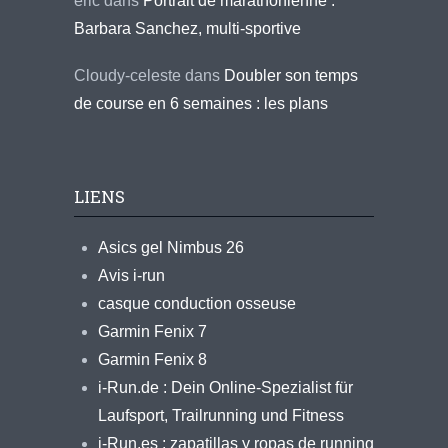
eric
dans
Portrait de marathonienne :
Barbara Sanchez, multi-sportive
Cloudy-celeste
dans
Doubler son temps
de course en 6 semaines : les plans
LIENS
Asics gel Nimbus 26
Avis i-run
casque conduction osseuse
Garmin Fenix 7
Garmin Fenix 8
i-Run.de : Dein Online-Spezialist für
Laufsport, Trailrunning und Fitness
i-Run.es : zapatillas y ropas de running