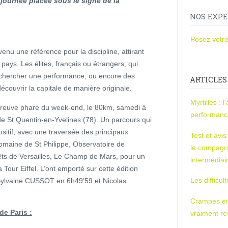
journée placée sous le signe de la
NOS EXPE
Posez votre
enu une référence pour la discipline, attirant
pays. Les élites, français ou étrangers, qui
ir chercher une performance, ou encore des
ARTICLES
couvrir la capitale de manière originale.
Myrtilles : 
épreuve phare du week-end, le 80km, samedi à
performan
de St Quentin-en-Yvelines (78). Un parcours qui
sitif, avec une traversée des principaux
Test et avi
Domaine de St Philippe, Observatoire de
le compagn
ts de Versailles, Le Champ de Mars, pour un
intermédiai
 Tour Eiffel. L’ont emporté sur cette édition
Les difficul
 Sylvaine CUSSOT en 6h49’59 et Nicolas
Crampes en u
de Paris :
vraiment r