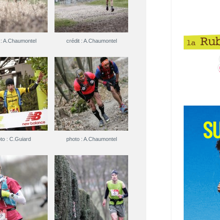
 : A.Chaumontel
crédit : A.Chaumontel
to : C.Guiard
photo : A.Chaumontel