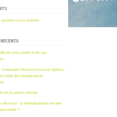
RTS
 question à nos experts
 RÉCENTS
l’allié de votre santé et de vos
ces
s : Icebreaker Merinos Cool-Lite Sphère,
on idéal des températures
res
tés de la saison estivale
ltra-trail : la déshydratation est-elle
esponsable ?