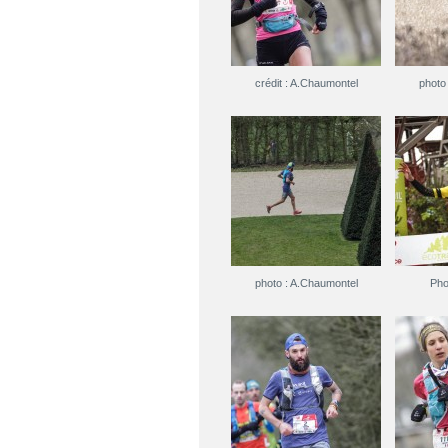
crédit : A.Chaumontel
photo
photo : A.Chaumontel
Pho