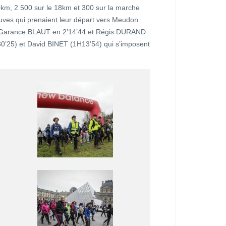
30km, 2 500 sur le 18km et 300 sur la marche
ves qui prenaient leur départ vers Meudon
nt Garance BLAUT en 2’14’44 et Régis DURAND
0’25) et David BINET (1H13’54) qui s’imposent