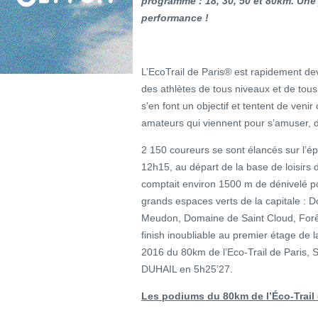
programme : 18, 30, 50 et 80km. Une 
performance !
L’EcoTrail de Paris® est rapidement dev
des athlètes de tous niveaux et de tous 
s’en font un objectif et tentent de ven
amateurs qui viennent pour s’amuser, dé
2 150 coureurs se sont élancés sur l’
12h15, au départ de la base de loisirs 
comptait environ 1500 m de dénivelé po
grands espaces verts de la capitale : 
Meudon, Domaine de Saint Cloud, Forê
finish inoubliable au premier étage de la
2016 du 80km de l’Eco-Trail de Paris,
DUHAIL en 5h25’27.
Les podiums du 80km de l’Éco-Trail 