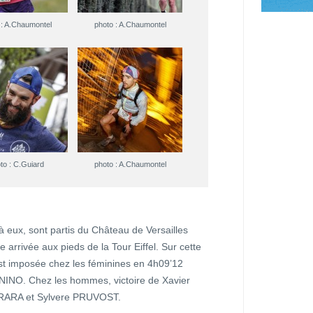
 : A.Chaumontel
photo : A.Chaumontel
to : C.Guiard
photo : A.Chaumontel
à eux, sont partis du Château de Versailles
arrivée aux pieds de la Tour Eiffel. Sur cette
st imposée chez les féminines en 4h09’12
INO. Chez les hommes, victoire de Xavier
RARA et Sylvere PRUVOST.