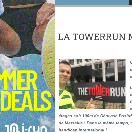
LA TOWERRUN 
C
d
m
L
o
f
c
étages soit 100m de Dénivelé Positif
de Marseille ! Dans le même temps, u
handicap international !