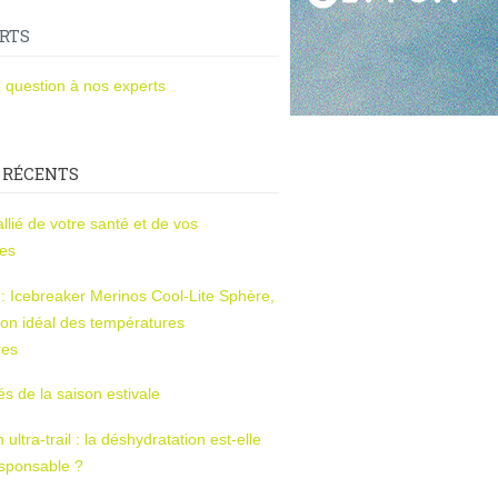
RTS
 question à nos experts
 RÉCENTS
l’allié de votre santé et de vos
ces
s : Icebreaker Merinos Cool-Lite Sphère,
on idéal des températures
res
tés de la saison estivale
ltra-trail : la déshydratation est-elle
esponsable ?