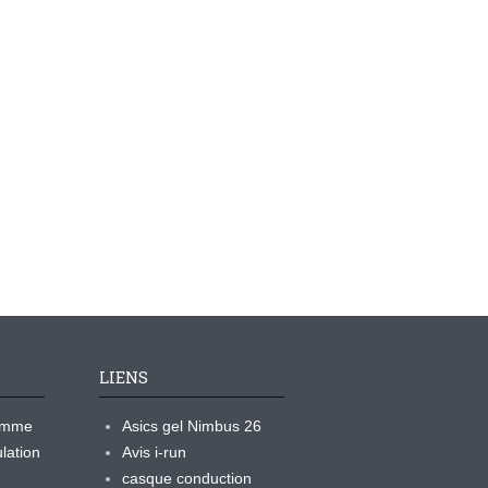
LIENS
ramme
Asics gel Nimbus 26
lation
Avis i-run
casque conduction