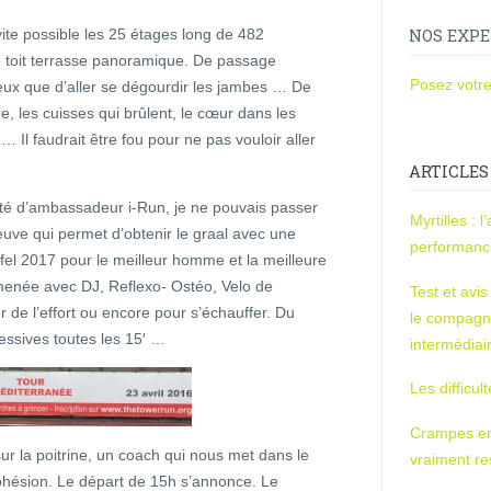
vite possible les 25 étages long de 482
NOS EXPE
e toit terrasse panoramique. De passage
Posez votre
ieux que d’aller se dégourdir les jambes … De
e, les cuisses qui brûlent, le cœur dans les
 … Il faudrait être fou pour ne pas vouloir aller
ARTICLES
lité d’ambassadeur i-Run, je ne pouvais passer
Myrtilles : 
uve qui permet d’obtenir le graal avec une
performan
Eiffel 2017 pour le meilleur homme et la meilleure
enée avec DJ, Reflexo- Ostéo, Velo de
Test et avi
 de l’effort ou encore pour s’échauffer. Du
le compagn
ssives toutes les 15′ …
intermédiai
Les difficul
Crampes en u
sur la poitrine, un coach qui nous met dans le
vraiment r
hésion. Le départ de 15h s’annonce. Le