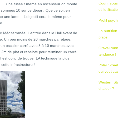
Courir sous
2’11… Une fusée ! même en ascenseur on monte
et l’utilisa
s sommes 10 sur ce départ. Que ce soit en
e une lame .. L’objectif sera le même pour
Profil psych
te.
La nutrition
r Méditerranée. L’entrée dans le Hall avant de
place !
ice. Un peu moins de 20 marches par étage,
 un escalier carré avec 8 à 10 marches avec
Gravel runn
 2m de plat et rebelote pour terminer un carré.
tendance !
f est donc de trouver LA technique la plus
cette infrastructure !
Polar Stree
qui veut ca
Western St
chaleur ?