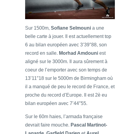
Sur 1500m,
Sofiane Selmouni
a une
belle carte à jouer. Il est actuellement top
6 au bilan européen avec 3’39″88, son
record en salle.
Morhad Amdouni
est
aligné sur le 3000m. Il aura sûrement à
coeur de l’emporter avec son temps de
13’11″18 sur le 5000m de Birmingham où
il a manqué de peu le record de France, et
proche du record d’Europe. Il est 2è eu
bilan européen avec 7’44″55.
Sur le 60m haies, l’armada française
devrait faire mouche.
Pascal Martinot-
Lagarde
,
Garfield Darien
et
Aurel