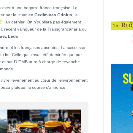
 assister à une bagarre franco-française. La
r par le lituanien
Gediminas Grinius
, le
B
l’an dernier. On n’oubliera pas également
l
, récent vainqueur de la Transgrancanaria ou
guez Ledo
.
ndre et les françaises absentes. La suissesse
 lot. Celle qui n’avait été dominée que par
me et sur l’UTMB aura à charge de revanche
 monde.
revivre l’événement au cœur de l’environnement
i beau plateau, la course s’annonce