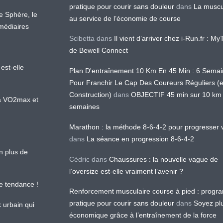
pratique pour courir sans douleur
dans
La muscu
te Sphère, le
au service de l’économie de course
médiaires
Scibetta
dans
Il vient d’arriver chez i-Run.fr : M
de Bewell Connect
est-elle
Plan D'entraînement 10 Km En 45 Min : 6 Sema
Pour Franchir Le Cap Des Coureurs Réguliers (
Construction)
dans
OBJECTIF 45 min sur 10 km
 la VO2max et
semaines
Marathon : la méthode 8-6-4-2 pour progresser v
dans
La séance en progression 8-6-4-2
en plus de
Cédric
dans
Chaussures : la nouvelle vague de
l’oversize est-elle vraiment l’avenir ?
le tendance !
Renforcement musculaire course à pied : prog
pratique pour courir sans douleur
dans
Soyez pl
k urbain qui
économique grâce à l’entraînement de la force