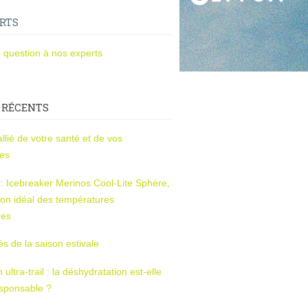
RTS
 question à nos experts
 RÉCENTS
l’allié de votre santé et de vos
ces
s : Icebreaker Merinos Cool-Lite Sphère,
on idéal des températures
res
tés de la saison estivale
ltra-trail : la déshydratation est-elle
esponsable ?