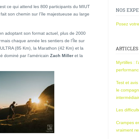
est ce qui attend les 800 participants du MIUT
NOS EXPE
fait son chemin sur l’île majestueuse au large
Posez votre
n adoptant son format actuel, plus de 2000
mais chaque année les sentiers de l’Île sur
ARTICLES
 l’ULTRA (85 Km), la Marathon (42 Km) et la
té dominé par l’américain
Zach Miller
et la
Myrtilles : 
performan
Test et avi
le compagn
intermédiai
Les difficul
Crampes en u
vraiment r