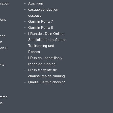
lation
Avis i-run
casque conduction
osseuse
yTens
Garmin Fenix 7
Garmin Fenix 8
i-Run.de : Dein Online-
ines
Spezialist für Laufsport,
en
Trailrunning und
 en 6
Fitness
i-Run.es : zapatillas y
ropas de running
ite
i-Run.fr : vente de
chaussures de running
Quelle Garmin choisir?
ramme
us