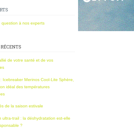
RTS
 question à nos experts
 RÉCENTS
l’allié de votre santé et de vos
ces
s : Icebreaker Merinos Cool-Lite Sphère,
on idéal des températures
res
tés de la saison estivale
ltra-trail : la déshydratation est-elle
esponsable ?