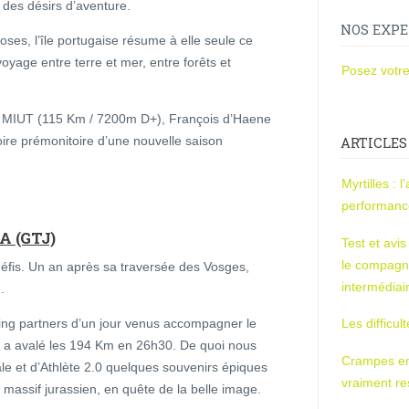
 des désirs d’aventure.
NOS EXPE
oses, l’île portugaise résume à elle seule ce
yage entre terre et mer, entre forêts et
Posez votre
du MIUT (115 Km / 7200m D+), François d’Haene
ctoire prémonitoire d’une nouvelle saison
ARTICLES
Myrtilles : 
performan
 (GTJ)
Test et avi
le compagn
fis. Un an après sa traversée des Vosges,
intermédiai
.
ring partners d’un jour venus accompagner le
Les difficul
il a avalé les 194 Km en 26h30. De quoi nous
Crampes en u
ale et d’Athlète 2.0 quelques souvenirs épiques
vraiment r
 massif jurassien, en quête de la belle image.