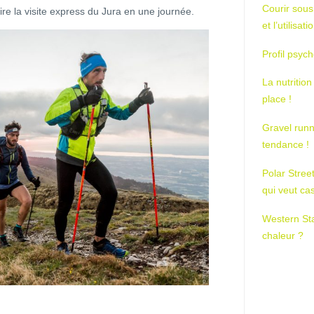
Courir sous
re la visite express du Jura en une journée.
et l’utilisa
Profil psych
La nutrition
place !
Gravel runn
tendance !
Polar Stree
qui veut ca
Western St
chaleur ?