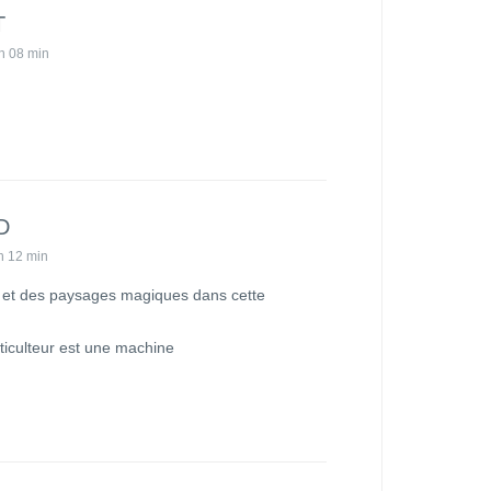
T
h 08 min
D
h 12 min
et des paysages magiques dans cette
ticulteur est une machine