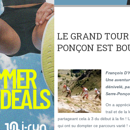
LE GRAND TOUR
PONÇON EST BO
François D’
Une aventur
dénivelé, pa
Serre-Ponço
On a apprécié 
trail et de l
partageant cela à 3 du début à la fin
qui ont su dompter ce parcours varié ! 