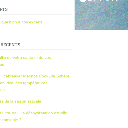
RTS
 question à nos experts
 RÉCENTS
l’allié de votre santé et de vos
ces
s : Icebreaker Merinos Cool-Lite Sphère,
on idéal des températures
res
tés de la saison estivale
ltra-trail : la déshydratation est-elle
esponsable ?