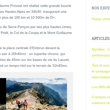
llaume Provost ont réalisé cette grande boucle
NOS EXPE
 les Hautes Alpes en 34h40, inaugurant une
 de plus de 180 km et 10 500m de D+.
Posez votre
ac de Serre-Ponçon par ses plus hautes cimes,
 Piolit, le Col de la Coupa et le Mont Guillaume
ARTICLES
 de la place centrale d’Embrun devant la
Myrtilles : 
n soir à 20h40mn : un superbe chrono, qui
performan
toires de 45mn sur les bases de vie du Lauzet,
Test et avi
soit un temps réel sur le terrain de 31h40mn.
le compagn
intermédiai
Les difficul
Crampes en u
vraiment r