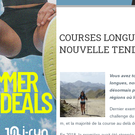
COURSES LONGU
NOUVELLE TEN
Vous avez to
longues, not
désormais pa
régions où le
Dernier exem
challenge du
m, et la majorité de la course au delà d
En 2018, la première avait été stoppée 