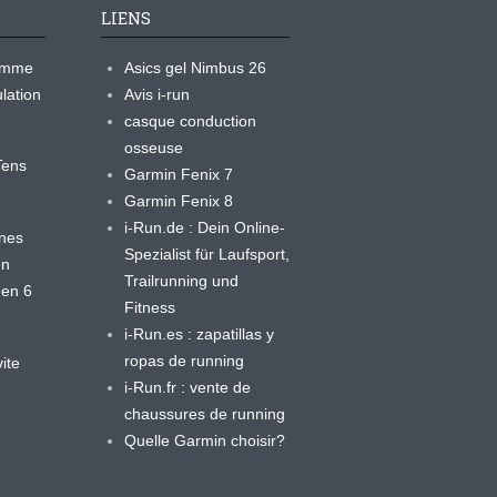
LIENS
ramme
Asics gel Nimbus 26
lation
Avis i-run
casque conduction
osseuse
yTens
Garmin Fenix 7
Garmin Fenix 8
i-Run.de : Dein Online-
ines
Spezialist für Laufsport,
en
Trailrunning und
 en 6
Fitness
i-Run.es : zapatillas y
ropas de running
ite
i-Run.fr : vente de
chaussures de running
Quelle Garmin choisir?