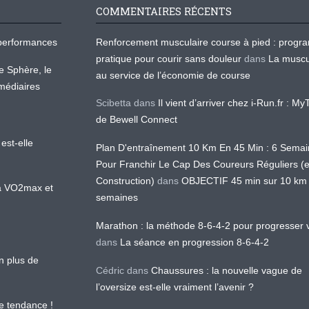
COMMENTAIRES RÉCENTS
os performances
Renforcement musculaire course à pied : prog
pratique pour courir sans douleur
dans
La muscu
te Sphère, le
au service de l’économie de course
médiaires
Scibetta
dans
Il vient d’arriver chez i-Run.fr : M
de Bewell Connect
est-elle
Plan D'entraînement 10 Km En 45 Min : 6 Sema
Pour Franchir Le Cap Des Coureurs Réguliers (
Construction)
dans
OBJECTIF 45 min sur 10 km
 la VO2max et
semaines
Marathon : la méthode 8-6-4-2 pour progresser v
dans
La séance en progression 8-6-4-2
en plus de
Cédric
dans
Chaussures : la nouvelle vague de
l’oversize est-elle vraiment l’avenir ?
le tendance !