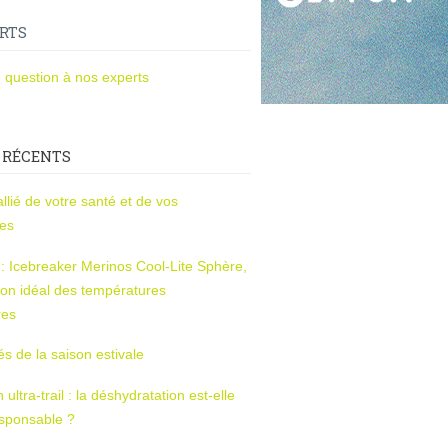
RTS
 question à nos experts
 RÉCENTS
l’allié de votre santé et de vos
ces
s : Icebreaker Merinos Cool-Lite Sphère,
on idéal des températures
res
tés de la saison estivale
ltra-trail : la déshydratation est-elle
esponsable ?