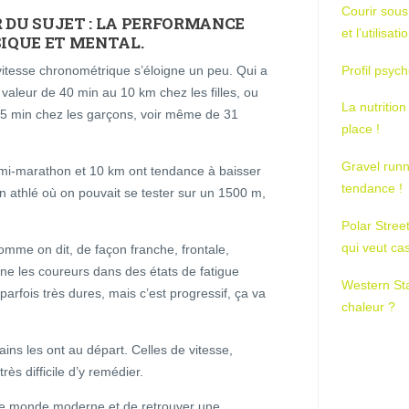
Courir sous
R DU SUJET : LA PERFORMANCE
et l’utilisa
SIQUE ET MENTAL.
Profil psych
itesse chronométrique s’éloigne un peu. Qui a
 valeur de 40 min au 10 km chez les filles, ou
La nutrition
5 min chez les garçons, voir même de 31
place !
Gravel runn
 semi-marathon et 10 km ont tendance à baisser
tendance !
 athlé où on pouvait se tester sur un 1500 m,
Polar Stree
qui veut ca
comme on dit, de façon franche, frontale,
 les coureurs dans des états de fatigue
Western St
rfois très dures, mais c’est progressif, ça va
chaleur ?
ins les ont au départ. Celles de vitesse,
rès difficile d’y remédier.
 le monde moderne et de retrouver une