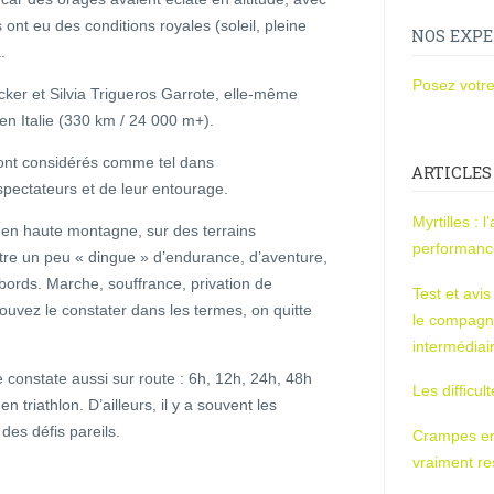
 ont eu des conditions royales (soleil, pleine
NOS EXPE
.
Posez votre
cker et Silvia Trigueros Garrote, elle-même
n Italie (330 km / 24 000 m+).
 sont considérés comme tel dans
ARTICLES
pectateurs et de leur entourage.
Myrtilles : 
, en haute montagne, sur des terrains
performan
être un peu « dingue » d’endurance, d’aventure,
bords. Marche, souffrance, privation de
Test et avi
uvez le constater dans les termes, on quitte
le compagn
intermédiai
e constate aussi sur route : 6h, 12h, 24h, 48h
Les difficul
 triathlon. D’ailleurs, il y a souvent les
es défis pareils.
Crampes en u
vraiment r