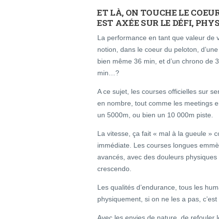
ET LÀ, ON TOUCHE LE COEU
EST AXÉE SUR LE DÉFI, PHY
La performance en tant que valeur de v
notion, dans le coeur du peloton, d’une
bien même 36 min, et d’un chrono de 3
min…?
A ce sujet, les courses officielles sur
en nombre, tout comme les meetings en
un 5000m, ou bien un 10 000m piste.
La vitesse, ça fait « mal à la gueule » 
immédiate. Les courses longues emmène
avancés, avec des douleurs physiques pa
crescendo.
Les qualités d’endurance, tous les huma
physiquement, si on ne les a pas, c’est t
Avec les envies de nature, de refouler