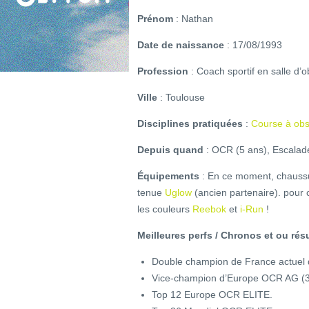
Prénom
: Nathan
Date de naissance
: 17/08/1993
Profession
: Coach sportif en salle d’
Ville
: Toulouse
Disciplines pratiquées
:
Course à ob
Depuis quand
: OCR (5 ans), Escalade
Équipements
: En ce moment, chaus
tenue
Uglow
(ancien partenaire). pour c
les couleurs
Reebok
et
i-Run
!
Meilleures perfs / Chronos et ou rés
Double champion de France actuel 
Vice-champion d’Europe OCR AG (3
Top 12 Europe OCR ELITE.