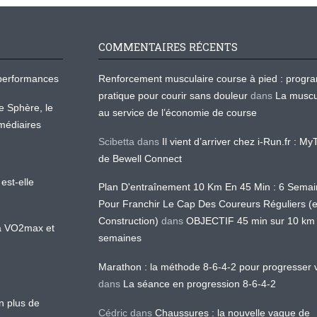
COMMENTAIRES RÉCENTS
os performances
Renforcement musculaire course à pied : prog
pratique pour courir sans douleur
dans
La muscu
te Sphère, le
au service de l’économie de course
médiaires
Scibetta
dans
Il vient d’arriver chez i-Run.fr : M
de Bewell Connect
est-elle
Plan D'entraînement 10 Km En 45 Min : 6 Sema
Pour Franchir Le Cap Des Coureurs Réguliers (
Construction)
dans
OBJECTIF 45 min sur 10 km
 la VO2max et
semaines
Marathon : la méthode 8-6-4-2 pour progresser v
dans
La séance en progression 8-6-4-2
en plus de
Cédric
dans
Chaussures : la nouvelle vague de