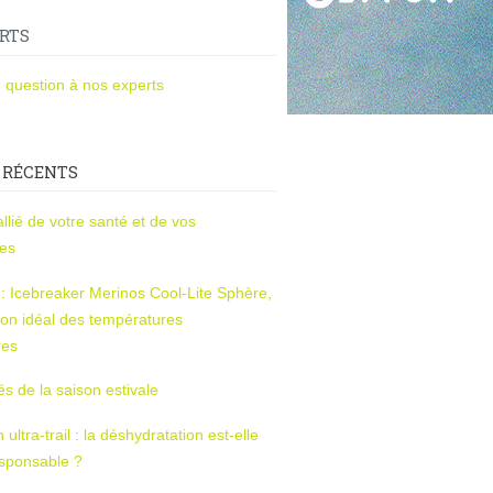
RTS
 question à nos experts
 RÉCENTS
l’allié de votre santé et de vos
ces
s : Icebreaker Merinos Cool-Lite Sphère,
on idéal des températures
res
tés de la saison estivale
ltra-trail : la déshydratation est-elle
esponsable ?