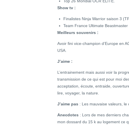
Top 26 Mondial OCR ELITE.
Show tv :
Finalistes Ninja Warrior saison 3 (T
Team France Ultimate Beastmaster
Meilleurs souvenirs :
Avoir fini vice-champion d’Europe en A
USA.
J’aime :
L’entrainement mais aussi voir la prog
transmission de ce qui est pour moi de
acceptation, écoute, entraide, ouvertu
lire, voyager, la nature.
J’aime pas
: Les mauvaise valeurs, le 
Anecdotes
: Lors de mes derniers cha
mon dossard du 15 k au logement ce qui