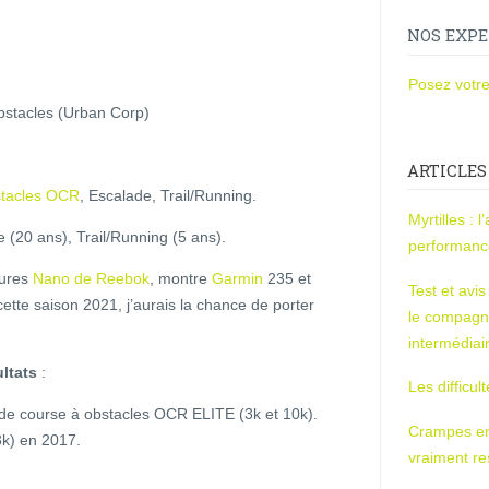
NOS EXPE
Posez votre
obstacles (Urban Corp)
ARTICLES
stacles OCR
, Escalade, Trail/Running.
Myrtilles : 
 (20 ans), Trail/Running (5 ans).
performan
sures
Nano de Reebok
, montre
Garmin
235 et
Test et avi
ette saison 2021, j’aurais la chance de porter
le compagn
intermédiai
ultats
:
Les difficul
de course à obstacles OCR ELITE (3k et 10k).
Crampes en u
k) en 2017.
vraiment r