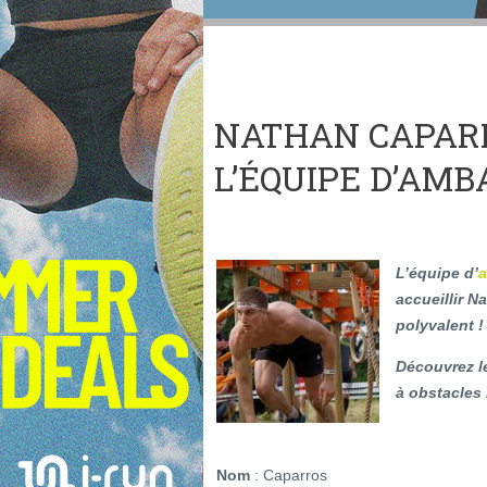
NATHAN CAPAR
L’ÉQUIPE D’AMB
L’équipe d’
a
accueillir N
polyvalent !
Découvrez le
à obstacles
Nom
: Caparros