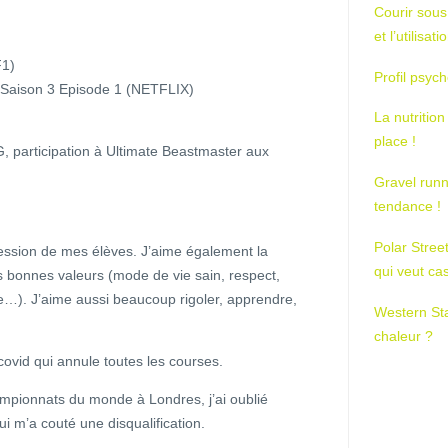
Courir sous
et l’utilisa
F1)
Profil psych
 Saison 3 Episode 1 (NETFLIX)
La nutrition
place !
G, participation à Ultimate Beastmaster aux
Gravel runn
tendance !
Polar Stree
ression de mes élèves. J’aime également la
qui veut ca
s bonnes valeurs (mode de vie sain, respect,
re…). J’aime aussi beaucoup rigoler, apprendre,
Western St
chaleur ?
covid qui annule toutes les courses.
mpionnats du monde à Londres, j’ai oublié
 m’a couté une disqualification.