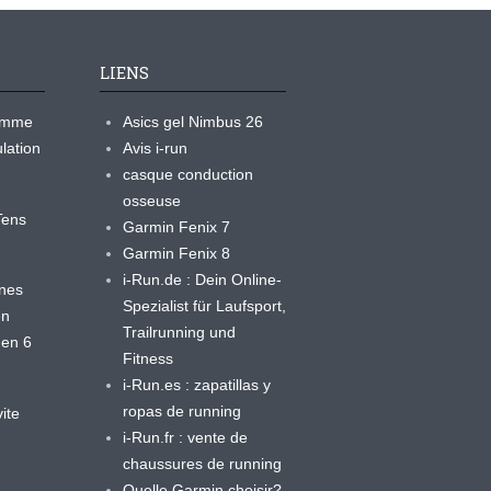
LIENS
ramme
Asics gel Nimbus 26
lation
Avis i-run
casque conduction
osseuse
yTens
Garmin Fenix 7
Garmin Fenix 8
i-Run.de : Dein Online-
ines
Spezialist für Laufsport,
en
Trailrunning und
 en 6
Fitness
i-Run.es : zapatillas y
ropas de running
ite
i-Run.fr : vente de
chaussures de running
Quelle Garmin choisir?