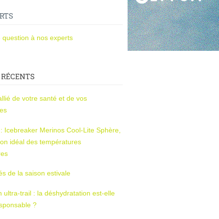
RTS
 question à nos experts
 RÉCENTS
l’allié de votre santé et de vos
ces
s : Icebreaker Merinos Cool-Lite Sphère,
on idéal des températures
res
tés de la saison estivale
ltra-trail : la déshydratation est-elle
esponsable ?