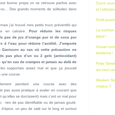
é une bonne prepa on se retrouve parfois avec
Courir sous
s ou… Des grands moments de solitudes dans
et l’utilisa
Profil psych
mais j’ai trouvé mes petits trucs préventifs qui
La nutrition
me en calvaire.
Pour réduire les risques
place !
ds pas de jus d’orange pur ni de coca pur
s à l’eau pour réduire l’acidité. J’emporte
Gravel runn
e Gaviscon au cas où cette précaution ne
tendance !
ds pas plus d’un ou 2 gels (antioxidant)
s qu’en cas de crampes et jamais au delà de
Polar Stree
 les supportais assez mal et que ça pouvait
qui veut ca
s une course.
Western St
palement pendant une course avec des
chaleur ?
est pas aussi pratique à avaler en courant que
d et qu’elles se durcissent) mais c’est un mal pour
o : rien de pas identifiable ou de jamais gouté,
 d’épice, un peu de salé sur le long et surtout