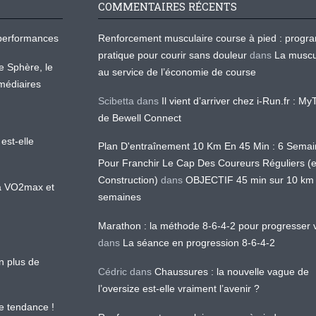
COMMENTAIRES RÉCENTS
os performances
Renforcement musculaire course à pied : prog
pratique pour courir sans douleur
dans
La muscu
te Sphère, le
au service de l’économie de course
médiaires
Scibetta
dans
Il vient d’arriver chez i-Run.fr : M
de Bewell Connect
est-elle
Plan D'entraînement 10 Km En 45 Min : 6 Sema
Pour Franchir Le Cap Des Coureurs Réguliers (
Construction)
dans
OBJECTIF 45 min sur 10 km
 la VO2max et
semaines
Marathon : la méthode 8-6-4-2 pour progresser v
dans
La séance en progression 8-6-4-2
en plus de
Cédric
dans
Chaussures : la nouvelle vague de
l’oversize est-elle vraiment l’avenir ?
le tendance !