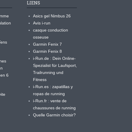
LIENS
ramme
Asics gel Nimbus 26
lation
Avis i-run
casque conduction
osseuse
yTens
Garmin Fenix 7
Garmin Fenix 8
i-Run.de : Dein Online-
ines
Spezialist für Laufsport,
en
Trailrunning und
 en 6
Fitness
i-Run.es : zapatillas y
ropas de running
ite
i-Run.fr : vente de
chaussures de running
Quelle Garmin choisir?