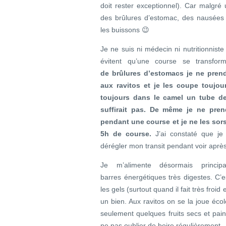
doit rester exceptionnel). Car malgr
des brûlures d’estomac, des nausée
les buissons 😉
Je ne suis ni médecin ni nutritionniste 
évitent qu’une course se transfor
de brûlures d’estomacs je ne pren
aux ravitos et je les coupe toujour
toujours dans le camel un tube d
suffirait pas. De même je ne pren
pendant une course et je ne les sor
5h de course.
J’ai constaté que je
dérégler mon transit pendant voir aprè
Je m’alimente désormais princi
barres énergétiques très digestes. C’
les gels (surtout quand il fait très froi
un bien. Aux ravitos on se la joue écol
seulement quelques fruits secs et pain
ne pas oublier de boire régulièrement.