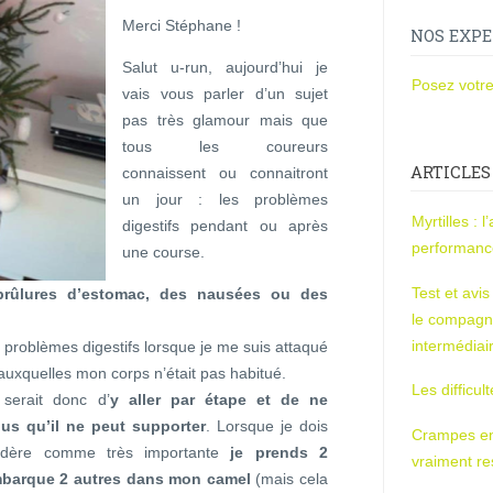
Merci Stéphane !
NOS EXPE
Salut u-run, aujourd’hui je
Posez votre
vais vous parler d’un sujet
pas très glamour mais que
tous les coureurs
ARTICLES
connaissent ou connaitront
un jour : les problèmes
Myrtilles : 
digestifs pendant ou après
performan
une course.
Test et avi
brûlures d’estomac, des nausées ou des
le compagn
intermédiai
s problèmes digestifs lorsque je me suis attaqué
auxquelles mon corps n’était pas habitué.
Les difficul
serait donc d’
y aller par étape et de ne
us qu’il ne peut supporter
. Lorsque je dois
Crampes en u
idère comme très importante
je prends 2
vraiment r
embarque 2 autres dans mon camel
(mais cela