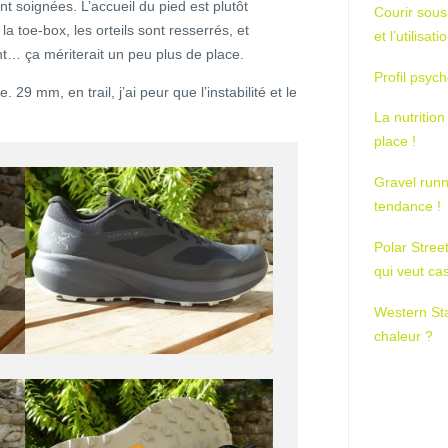
sont soignées. L’accueil du pied est plutôt
Courir sous
a toe-box, les orteils sont resserrés, et
et l’utilisa
nt… ça mériterait un peu plus de place.
Profil psych
 29 mm, en trail, j’ai peur que l’instabilité et le
La nutrition
place !
Gravel runn
tendance !
Polar Stree
qui veut ca
Western St
chaleur ?