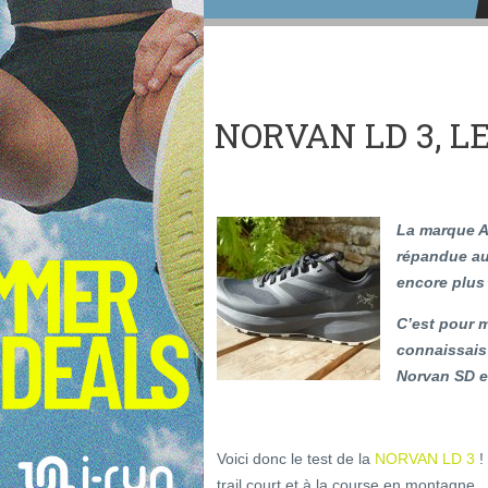
NORVAN LD 3, L
La marque A
répandue aux
encore plus 
C’est pour m
connaissais
Norvan SD e
Voici donc le test de la
NORVAN LD 3
!
trail court et à la course en montagne.