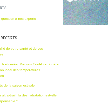
RTS
 question à nos experts
 RÉCENTS
l’allié de votre santé et de vos
ces
s : Icebreaker Merinos Cool-Lite Sphère,
on idéal des températures
res
tés de la saison estivale
ltra-trail : la déshydratation est-elle
esponsable ?