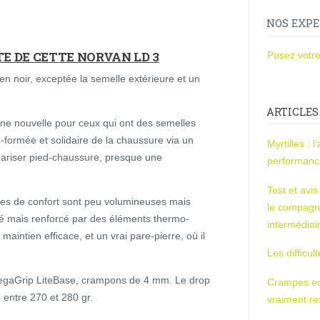
NOS EXPE
E DE CETTE NORVAN LD 3
Posez votre
 en noir, exceptée la semelle extérieure et un
ARTICLES
nne nouvelle pour ceux qui ont des semelles
-formée et solidaire de la chaussure via un
Myrtilles : 
lidariser pied-chaussure, presque une
performan
Test et avi
ses de confort sont peu volumineuses mais
le compagn
ré mais renforcé par des éléments thermo-
intermédiai
maintien efficace, et un vrai pare-pierre, où il
Les difficul
MegaGrip LiteBase, crampons de 4 mm. Le drop
Crampes en u
 entre 270 et 280 gr.
vraiment r