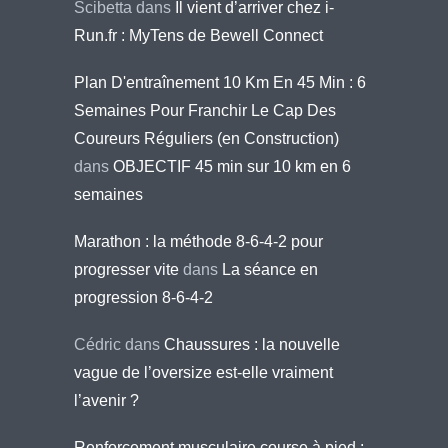
Scibetta
dans
Il vient d’arriver chez i-
Run.fr : MyTens de Bewell Connect
Plan D'entraînement 10 Km En 45 Min : 6
Semaines Pour Franchir Le Cap Des
Coureurs Réguliers (en Construction)
dans
OBJECTIF 45 min sur 10 km en 6
semaines
Marathon : la méthode 8-6-4-2 pour
progresser vite
dans
La séance en
progression 8-6-4-2
Cédric
dans
Chaussures : la nouvelle
vague de l’oversize est-elle vraiment
l’avenir ?
Renforcement musculaire course à pied :